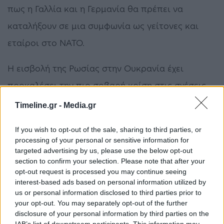
πως η Γαλλία και η Γερμανία θα πρέπει να
καταλήξουν σε μια συμφωνία ως γείτονες και
εταίροι στο ΝΑΤΟ.
Η εισβολή της Ρωσίας στην Ουκρανία έχει
προκαλέσει την πιο σοβαρή κρίση στις σχέσεις
της Μόσχας με τη Δύση από την εποχή της κρίσης
Timeline.gr -
Media.gr
των πυραύλων της Κούβας το 1962, όταν πολλοί
If you wish to opt-out of the sale, sharing to third parties, or
φοβήθηκαν πως ο κόσμος βρισκόταν στο χείλος
processing of your personal or sensitive information for
targeted advertising by us, please use the below opt-out
ενός πυρηνικού πολέμου.
section to confirm your selection. Please note that after your
opt-out request is processed you may continue seeing
Η Γαλλία – ένα από τα τρία μέλη του
ΝΑΤΟ
που
interest-based ads based on personal information utilized by
us or personal information disclosed to third parties prior to
έχει πυρηνικά όπλα, μαζί με τις Ηνωμένες
your opt-out. You may separately opt-out of the further
Πολιτείες και τη Βρετανία – διαθέτει περίπου
disclosure of your personal information by third parties on the