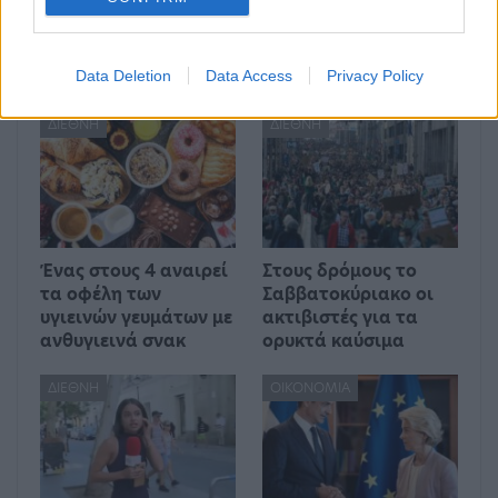
Μπορεί επίσης να σε ενδιαφέρει
Data Deletion
Data Access
Privacy Policy
ΔΙΕΘΝΉ
ΔΙΕΘΝΉ
Ένας στους 4 αναιρεί
Στους δρόμους το
τα οφέλη των
Σαββατοκύριακο οι
υγιεινών γευμάτων με
ακτιβιστές για τα
ανθυγιεινά σνακ
ορυκτά καύσιμα
ΔΙΕΘΝΉ
ΟΙΚΟΝΟΜΊΑ