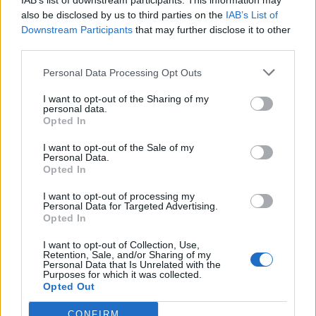
IAB’s list of downstream participants. This information may
300 πυρηνικές κεφαλές στο οπλοστάσιό της,
also be disclosed by us to third parties on the
IAB’s List of
σύμφωνα με το Διεθνές Ινστιτούτο Έρευνας για
Downstream Participants
that may further disclose it to other
third parties.
την Ειρήνη της Στοκχόλμης (SIRPI).
Personal Data Processing Opt Outs
Πηγή: ΑΠΕ-ΜΠΕ
I want to opt-out of the Sharing of my
personal data.
Opted In
Γαλλία
Γερμανία
Πυρηνικά όπλα
Ρωσία
Σόιμπλε
I want to opt-out of the Sale of my
Personal Data.
Opted In
ΠΡΟΗΓΟΎΜΕΝΟ ΆΡΘΡΟ
ΕΠΌΜΕΝΟ ΆΡΘΡΟ
I want to opt-out of processing my
Παγκόσμιο Πρωτάθλημα
Δένδιας μετά την
Personal Data for Targeted Advertising.
Στίβου: Εκτός τελικού
παρασημοφόρηση του
Opted In
στο επί κοντώ ο Καραλής
εμβρυολόγου Κύπρου
Νικολαΐδη:
I want to opt-out of Collection, Use,
Retention, Sale, and/or Sharing of my
Δημιουργούμε Ιατρεία
Personal Data that Is Unrelated with the
Εμβρυϊκής Ιατρικής σε 8
Purposes for which it was collected.
Opted Out
χώρες
CONFIRM