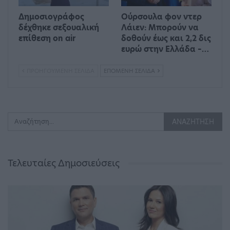
Δημοσιογράφος
Ούρσουλα φον ντερ
δέχθηκε σεξουαλική
Λάιεν: Μπορούν να
επίθεση on air
δοθούν έως και 2,2 δις
ευρώ στην Ελλάδα –…
ΠΡΟΗΓΟΎΜΕΝΗ ΣΕΛΊΔΑ
ΕΠΌΜΕΝΗ ΣΕΛΊΔΑ
Τελευταίες Δημοσιεύσεις