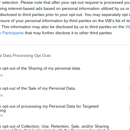
r selection. Please note that after your opt-out request is processed y
eing interest-based ads based on personal information utilized by us or
disclosed to third parties prior to your opt-out. You may separately opt-
losure of your personal information by third parties on the IAB’s list of
. This information may also be disclosed by us to third parties on the
IA
Participants
that may further disclose it to other third parties.
ν περασμένη νύκτα κατά τη διάρκεια
l Data Processing Opt Outs
ν Τζενίν, στο βόρειο τμήμα της κατεχόμενης
o opt-out of the Sharing of my personal data.
νιακό υπουργείο Υγείας.
In
o opt-out of the Sale of my Personal Data.
In
ια τον 19χρονο Σαλάχ αλ-Μπουράικι, ο
to opt-out of processing my Personal Data for Targeted
ing.
το λαιμό.
Ο ισραηλινός στρατός ανακοίνωσε
In
ου απάντησαν με πραγματικά πυρά σε
o opt-out of Collection, Use, Retention, Sale, and/or Sharing