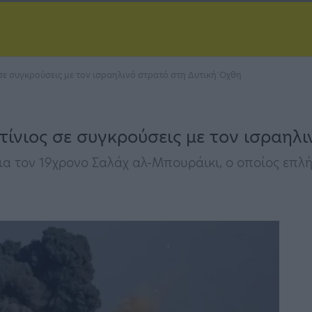
σε συγκρούσεις με τον ισραηλινό στρατό στη Δυτική΄Οχθη
ίνιος σε συγκρούσεις με τον ισραηλ
για τον 19χρονο Σαλάχ αλ-Μπουράικι, ο οποίος επ