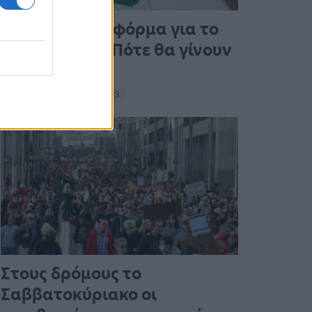
Άνοιξε η πλατφόρμα για το
Market Pass – Πότε θα γίνουν
οι πληρωμές
15:13 - 15 Σεπτεμβρίου 2023
Στους δρόμους το
Σαββατοκύριακο οι