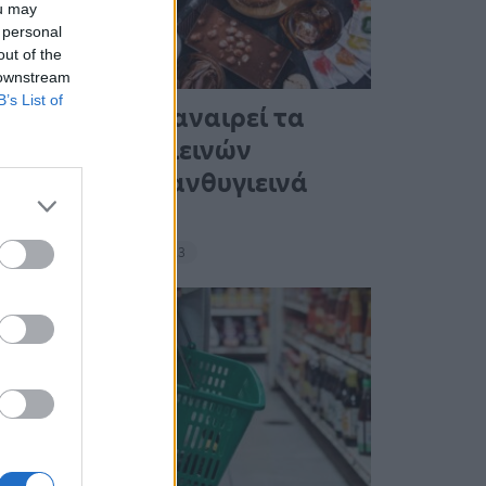
ou may
 personal
out of the
 downstream
B’s List of
Ένας στους 4 αναιρεί τα
οφέλη των υγιεινών
γευμάτων με ανθυγιεινά
σνακ
18:11 - 15 Σεπτεμβρίου 2023