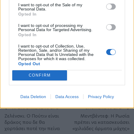
I want to opt-out of the Sale of my
Μεβλούτ Τσαβούσογλου.
Personal Data.
Opted In
Κατά την παράδοση της ανθρωπιστικής βοήθειας
I want to opt-out of processing my
Personal Data for Targeted Advertising.
ο κ. Στυλιανίδης μετέφερε την συμπαράσταση
Opted In
του πρωθυπουργού και τόνισε ότι η Ελλάδα και η
I want to opt-out of Collection, Use,
Retention, Sale, and/or Sharing of my
ΕΕ στο σύνολό της στέκεται δίπλα στον τουρκικό
Personal Data that Is Unrelated with the
Purposes for which it was collected.
λαό επιδεικνύοντας την αλληλεγγύη στην πράξη.
Opted Out
CONFIRM
Ελληνοτουρκικά
Σεισμός
Στυλιανίδης
Τουρκία
Τσαβούσογλου
Data Deletion
Data Access
Privacy Policy
ΠΡΟΗΓΟΎΜΕΝΟ ΆΡΘΡΟ
ΕΠΌΜΕΝΟ ΆΡΘΡΟ
Ζελένσκι: Ο Πούτιν είναι
Μεντβέντεφ: Η Ρωσία
δράκος που δε θα
πρέπει να κατασκευάσει
χορτάσει ποτέ την πείνα
«χιλιάδες άρματα μάχης»