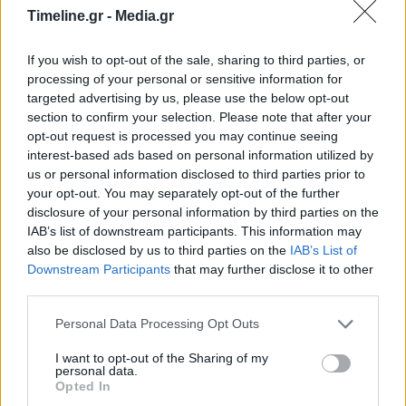
Timeline.gr -
Media.gr
Το κόστος της μεταφοράς της ανθρωπιστικής
If you wish to opt-out of the sale, sharing to third parties, or
βοήθειας
καλύπτεται κατά 75% από τον
processing of your personal or sensitive information for
targeted advertising by us, please use the below opt-out
ευρωπαϊκό μηχανισμό πολιτικής
section to confirm your selection. Please note that after your
προστασίας,
ενώ το υπόλοιπο
25%, της εθνικής
opt-out request is processed you may continue seeing
interest-based ads based on personal information utilized by
συμμετοχής είναι χορηγία της αεροπορικής
us or personal information disclosed to third parties prior to
εταιρείας AEGEAN.
your opt-out. You may separately opt-out of the further
disclosure of your personal information by third parties on the
IAB’s list of downstream participants. This information may
Υπενθυμίζεται ότι το πρώτο κύμα της
also be disclosed by us to third parties on the
IAB’s List of
ανθρωπιστικής βοήθειας συνόδευσαν στα Άδανα
Downstream Participants
that may further disclose it to other
third parties.
ο Χρήστος Στυλιανίδης και ο γ.γ. Πολιτικής
Personal Data Processing Opt Outs
Προστασίας Βασίλης Παπαγεωργίου, ενώ την
I want to opt-out of the Sharing of my
παρέλαβε αντιπροσωπεία της Τουρκίας εκ
personal data.
Opted In
μέρους του Τούρκου υπουργού Εξωτερικών