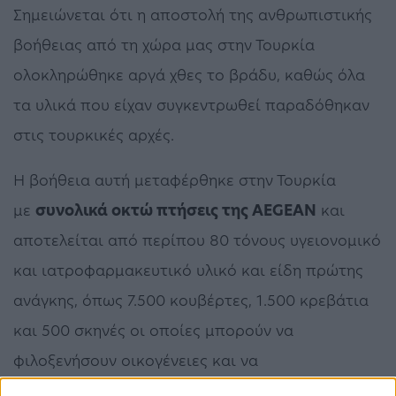
Σημειώνεται ότι η αποστολή της ανθρωπιστικής
βοήθειας από τη χώρα μας στην Τουρκία
ολοκληρώθηκε αργά χθες το βράδυ, καθώς όλα
τα υλικά που είχαν συγκεντρωθεί παραδόθηκαν
στις τουρκικές αρχές.
Η βοήθεια αυτή μεταφέρθηκε στην Τουρκία
με
συνολικά οκτώ πτήσεις της AEGEAN
και
αποτελείται από περίπου 80 τόνους υγειονομικό
και ιατροφαρμακευτικό υλικό και είδη πρώτης
ανάγκης, όπως 7.500 κουβέρτες, 1.500 κρεβάτια
και 500 σκηνές οι οποίες μπορούν να
φιλοξενήσουν οικογένειες και να
χρησιμοποιηθούν ως κινητά ιατρεία.