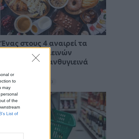
Ένας στους 4 αναιρεί τα
οφέλη των υγιεινών
γευμάτων με ανθυγιεινά
σνακ
sonal or
ection to
18:11 - 15 Σεπτεμβρίου 2023
ou may
 personal
out of the
 downstream
B’s List of