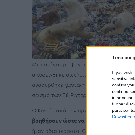
Timeline.g
Μια τσάντα με φαγητά στο υπόγειο της 
If you wish 
αποδείχθηκε σωτήρια για τη σκύλα του, 
sensitive in
ανασύρθηκε ζωντανή και έχοντας γεννήσ
confirm you
continue se
σεισμό των 7,8 Ρίχτερ
στην
Τουρκία
.
information 
further disc
Ο Καντίρ από την αρχή είχε ζητήσει βο
participants
Downstream 
βοηθήσουν ώστε να απεγκλωβίσει τη Σ
ήταν αδιαπέραστα. Ουδείς είχε καταφέρε