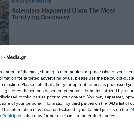
r -
Media.gr
πολυκατοικίας που ζούσε ο Καντίρ Κεγιφλί
to opt-out of the sale, sharing to third parties, or processing of your per
ένα ντόπερμαν ονόματι Σίλα, η οποία
formation for targeted advertising by us, please use the below opt-out s
ει τρία κουτάβια, 28 μέρες μετά το φονικό
r selection. Please note that after your opt-out request is processed y
eing interest-based ads based on personal information utilized by us or
disclosed to third parties prior to your opt-out. You may separately opt-
losure of your personal information by third parties on the IAB’s list of
ήθεια από διασώστες,
προκειμένου να τον
. This information may also be disclosed by us to third parties on the
IA
Participants
that may further disclose it to other third parties.
ίλα
, ωστόσο τα εμπόδια από τα συντρίμμια
ι να μπει εκεί για μέρες μετά
το σεισμό
.