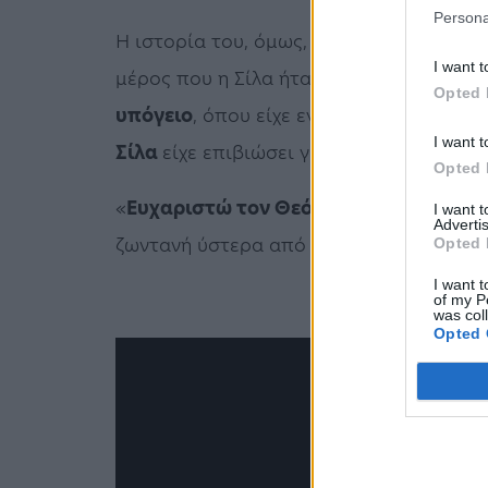
Persona
Η ιστορία του, όμως, έγινε γνωστή και
I want t
μέρος που η Σίλα ήταν εγκλωβισμένη.
Οι
Opted 
υπόγειο
, όπου είχε εγκλωβιστεί η σκυλί
I want t
Σίλα
είχε επιβιώσει για σχεδόν ένα μήνα 
Opted 
«
Ευχαριστώ τον Θεό
» αναφώνησε το αφ
I want 
Advertis
ζωντανή ύστερα από σχεδόν ένα μήνα.
Opted 
I want t
of my P
was col
Opted 