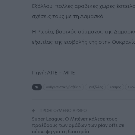
Εξάλλου, πολλές αραβικές χώρες έστειλα
σχέσεις τους με τη Δαμασκό.
Η Ρωσία, βασικός σύμμαχος της Δαμασκο
εξαιτίας της εισβολής της στην Ουκρανί
Πηγή: ΑΠΕ – ΜΠΕ
ανθρωπιστική βοήθεια
Βρυξέλλες
Σεισμός
Συρί
ΠΡΟΗΓΟΎΜΕΝΟ ΆΡΘΡΟ
Super League: Ο Μπένετ κάλεσε τους
προέδρους των ομάδων των play offs σε
σύσκεψη για τη διαιτησία