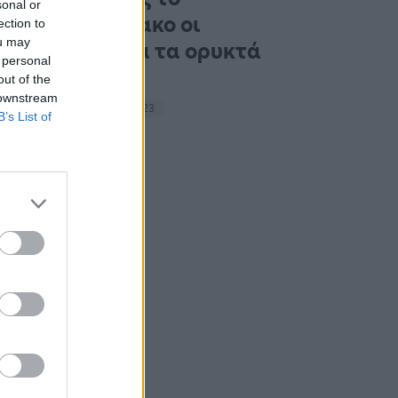
sonal or
Σαββατοκύριακο οι
ection to
ou may
ακτιβιστές για τα ορυκτά
 personal
καύσιμα
out of the
 downstream
14:27 - 15 Σεπτεμβρίου 2023
B’s List of