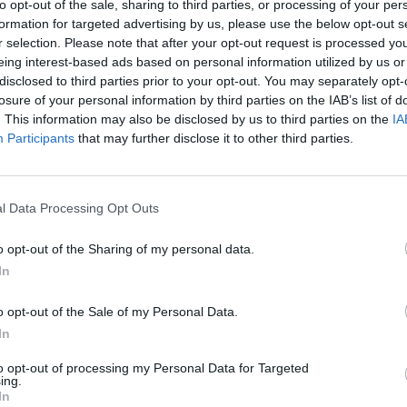
to opt-out of the sale, sharing to third parties, or processing of your per
α τη Συρία.
formation for targeted advertising by us, please use the below opt-out s
r selection. Please note that after your opt-out request is processed y
eing interest-based ads based on personal information utilized by us or
disclosed to third parties prior to your opt-out. You may separately opt-
losure of your personal information by third parties on the IAB’s list of
ις το 16% των πόρων που έχουν ζητηθεί για
. This information may also be disclosed by us to third parties on the
IA
Participants
that may further disclose it to other third parties.
l Rescue Committee (IRC) κάλεσε τους δωρητές
l Data Processing Opt Outs
φθούν εντελώς και ότι οι πόροι θα καταφέρουν
ωπιστικές οργανώσεις που δρουν επί του
o opt-out of the Sharing of my personal data.
In
o opt-out of the Sale of my Personal Data.
In
to opt-out of processing my Personal Data for Targeted
εισμό, η κατάσταση στις πληγείσες περιοχές
ing.
In
ου έχουν υποστεί ζημιές ή καταστράφηκαν,