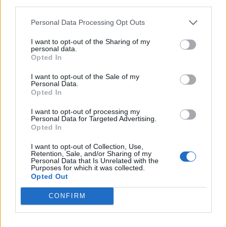
third parties.
Personal Data Processing Opt Outs
I want to opt-out of the Sharing of my
personal data.
Opted In
Ένας στους 4 αναιρεί
Στους δρόμους το
τα οφέλη των
Σαββατοκύριακο οι
I want to opt-out of the Sale of my
Personal Data.
υγιεινών γευμάτων με
ακτιβιστές για τα
Opted In
ανθυγιεινά σνακ
ορυκτά καύσιμα
I want to opt-out of processing my
ΔΙΕΘΝΉ
ΟΙΚΟΝΟΜΊΑ
Personal Data for Targeted Advertising.
Opted In
I want to opt-out of Collection, Use,
Retention, Sale, and/or Sharing of my
Personal Data that Is Unrelated with the
Purposes for which it was collected.
Opted Out
Δημοσιογράφος
Ούρσουλα φον ντερ
δέχθηκε σεξουαλική
Λάιεν: Μπορούν να
CONFIRM
επίθεση on air
δοθούν έως και 2,2 δις
ευρώ στην Ελλάδα –…