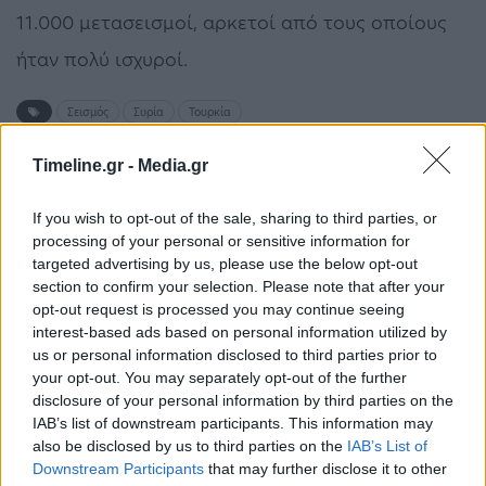
11.000 μετασεισμοί, αρκετοί από τους οποίους
ήταν πολύ ισχυροί.
Σεισμός
Συρία
Τουρκία
Timeline.gr -
Media.gr
ΠΡΟΗΓΟΎΜΕΝΟ ΆΡΘΡΟ
ΕΠΌΜΕΝΟ ΆΡΘΡΟ
If you wish to opt-out of the sale, sharing to third parties, or
Τέμπη: Μεταβαίνει στο
Βουλή: Αναβάλλονται
processing of your personal or sensitive information for
τόπο της τραγωδίας ο
όλες οι συνεδριάσεις
targeted advertising by us, please use the below opt-out
Νίκος Ανδρουλάκης
λόγω του τραγικού
section to confirm your selection. Please note that after your
σιδηροδρομικού
opt-out request is processed you may continue seeing
δυστυχήματος στα Τέμπη
interest-based ads based on personal information utilized by
us or personal information disclosed to third parties prior to
your opt-out. You may separately opt-out of the further
disclosure of your personal information by third parties on the
Μπορεί επίσης να σε ενδιαφέρει
IAB’s list of downstream participants. This information may
also be disclosed by us to third parties on the
IAB’s List of
Downstream Participants
that may further disclose it to other
ΔΙΕΘΝΉ
ΔΙΕΘΝΉ