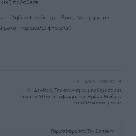
κές”, πρόσθεσε.
 κατέληξε ο Ιρανός πρόεδρος. “Ακόμη κι αν
βλήματα, παρακαλώ ψηφίστε”.
ΕΠΌΜΕΝΟ ΆΡΘΡΟ
Ν. Δένδιας: Την ανάγκη να μην ξεχάσουμε
τόνισε ο ΥΠΕΞ με αφορμή την Ημέρα Μνήμης
του Ολοκαυτώματος
Περισσότερα Από Τον Συντάκτη