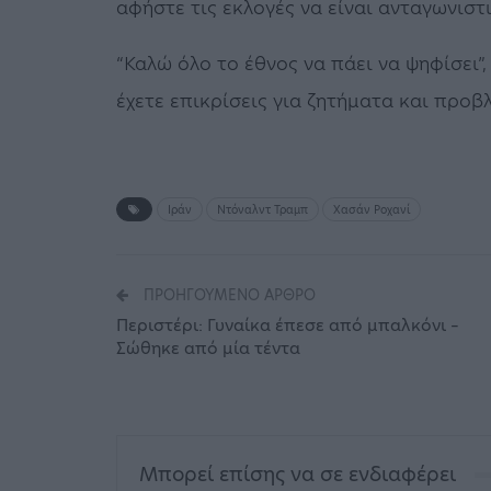
αφήστε τις εκλογές να είναι ανταγωνιστι
“Καλώ όλο το έθνος να πάει να ψηφίσει”,
έχετε επικρίσεις για ζητήματα και προ
Ιράν
Ντόναλντ Τραμπ
Χασάν Ροχανί
ΠΡΟΗΓΟΎΜΕΝΟ ΆΡΘΡΟ
Περιστέρι: Γυναίκα έπεσε από μπαλκόνι –
Σώθηκε από μία τέντα
Μπορεί επίσης να σε ενδιαφέρει