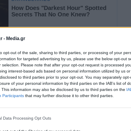
r -
Media.gr
to opt-out of the sale, sharing to third parties, or processing of your per
formation for targeted advertising by us, please use the below opt-out s
η προσέγγιση της “μέγιστης πίεσης” του
r selection. Please note that after your opt-out request is processed y
 βλάψει την εθνική ενότητα ενόψει των
eing interest-based ads based on personal information utilized by us or
disclosed to third parties prior to your opt-out. You may separately opt-
πρόεδρος Χασάν Ροχανί σε διάγγελμά του που
losure of your personal information by third parties on the IAB’s list of
 ιστότοπό του.
. This information may also be disclosed by us to third parties on the
IA
Participants
that may further disclose it to other third parties.
μπ να νικήσει και να δημιουργήσει ρήγμα
) Πρέπει να παραμείνουμε ενωμένοι (…) Μη
l Data Processing Opt Outs
ης 21ης Φεβρουαρίου). Ας έχουμε μεγάλη