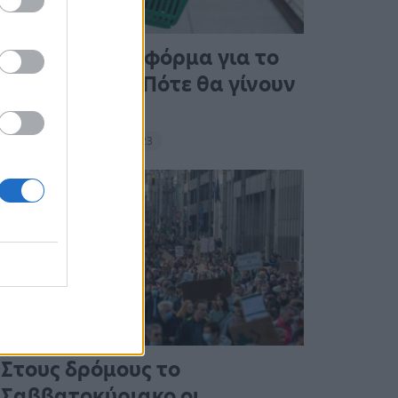
Άνοιξε η πλατφόρμα για το
Market Pass – Πότε θα γίνουν
οι πληρωμές
15:13 - 15 Σεπτεμβρίου 2023
Στους δρόμους το
Σαββατοκύριακο οι