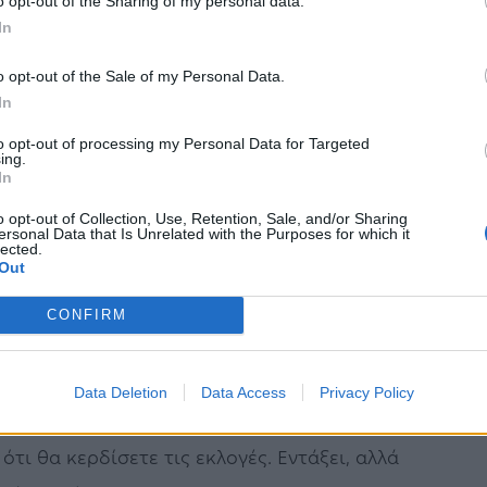
o opt-out of the Sharing of my personal data.
In
αμπ και σε αυτούς τους τρομοκράτες στον
o opt-out of the Sale of my Personal Data.
In
ρόσθεσε ο Ιρανός πρόεδρος.
to opt-out of processing my Personal Data for Targeted
ελέγχει όλους τους υποψήφιους για τις
ing.
In
από τις εκλογές περίπου 9.000 από τους 14.000
o opt-out of Collection, Use, Retention, Sale, and/or Sharing
ι μετριοπαθείς έχουν ανακοινώσει ότι στις
ersonal Data that Is Unrelated with the Purposes for which it
lected.
Out
ήφιους για τις βουλευτικές εκλογές.
CONFIRM
λύ σημαντικές (…) Έχω απευθύνει επιστολές στις
ημα των αποκλεισμών” κάποιων υποψηφίων,
Data Deletion
Data Access
Privacy Policy
ότι θα κερδίσετε τις εκλογές. Εντάξει, αλλά