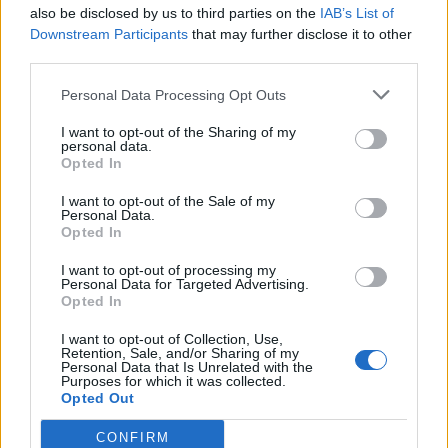
Αντιπροσώπων για την άμυνα και την εσωτερική
also be disclosed by us to third parties on the
IAB’s List of
ασφάλεια εξέδωσαν κοινή δήλωση στην οποία
Downstream Participants
that may further disclose it to other
third parties.
ανέφεραν ότι το αδιέξοδο βλάπτει την εθνική
Personal Data Processing Opt Outs
ασφάλεια, όπως μετέδωσε το Associated Press.
I want to opt-out of the Sharing of my
personal data.
Δείτε εικόνες και βίντεο από τον καβγά στη
Opted In
Βουλή των Αντιπροσώπων:
I want to opt-out of the Sale of my
Personal Data.
Opted In
I want to opt-out of processing my
Personal Data for Targeted Advertising.
Opted In
I want to opt-out of Collection, Use,
Retention, Sale, and/or Sharing of my
Personal Data that Is Unrelated with the
Purposes for which it was collected.
Opted Out
CONFIRM