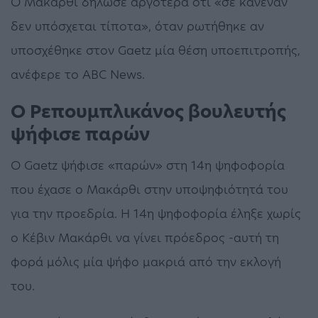
Ο Μακάρθι δήλωσε αργότερα ότι «σε κανέναν
δεν υπόσχεται τίποτα», όταν ρωτήθηκε αν
υποσχέθηκε στον Gaetz μία θέση υποεπιτροπής,
ανέφερε το ABC News.
Ο Ρεπουμπλικάνος βουλευτής
ψήφισε παρών
Ο Gaetz ψήφισε «παρών» στη 14η ψηφοφορία
που έχασε ο Μακάρθι στην υποψηφιότητά του
για την προεδρία. Η 14η ψηφοφορία έληξε χωρίς
ο Κέβιν Μακάρθι να γίνει πρόεδρος -αυτή τη
φορά μόλις μία ψήφο μακριά από την εκλογή
του.