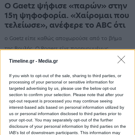
Ο Gaetz ψήφισε «παρών» στην
15η ψηφοφορία. «Χαίρομαι που
τελείωσε», ανέφερε το ABC ότι
ο Gaetz είπε καθώς αποχωρούσε από το βήμα
της Βουλής. Ο Rogers είχε προηγουμένως
«υποσχεθεί» να απαγορεύσει σε όποιον
Timeline.gr -
Media.gr
Ρεπουμπλικάνο βουλευτή δεν ψηφίσει τον
If you wish to opt-out of the sale, sharing to third parties, or
Μακάρθι για πρόεδρο, να συμμετέχει σε
processing of your personal or sensitive information for
επιτροπές.
targeted advertising by us, please use the below opt-out
section to confirm your selection. Please note that after your
opt-out request is processed you may continue seeing
Η ένταση στην Βουλή των Αντιπροσώπων συνέβη,
interest-based ads based on personal information utilized by
us or personal information disclosed to third parties prior to
αφού οι Ρεπουμπλικάνοι που αναμένεται να
your opt-out. You may separately opt-out of the further
ηγηθούν των επιτροπών της Βουλής των
disclosure of your personal information by third parties on the
IAB’s list of downstream participants. This information may