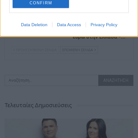
CONFIRM
Δημοσιογράφος
Ούρσουλα φον ντερ
δέχθηκε σεξουαλική
Λάιεν: Μπορούν να
Data Deletion
Data Access
Privacy Policy
επίθεση on air
δοθούν έως και 2,2 δις
ευρώ στην Ελλάδα –…
ΠΡΟΗΓΟΎΜΕΝΗ ΣΕΛΊΔΑ
ΕΠΌΜΕΝΗ ΣΕΛΊΔΑ
Τελευταίες Δημοσιεύσεις