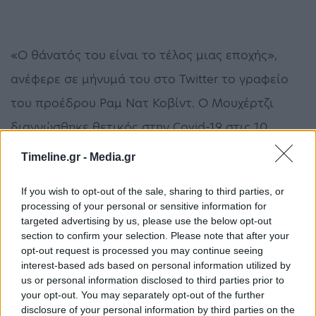
«Ο θάνατός του είναι το τέλος μιας εποχής»,
ανέφερε σε μήνυμά του στο Twitter το γραφείο
του προέδρου Ραμ Νατ Κοβίντ. Ο Μουχέρτζι
διαγνώσθηκε θετικός στην Covid-19 στις 10
Αυγούστου και έκτοτε νοσηλευόταν.
Timeline.gr -
Media.gr
θάνατοι
Ινδία
Κορωνοϊός
πανδημία
If you wish to opt-out of the sale, sharing to third parties, or
Πρανάμπ Μουχέρτζι
processing of your personal or sensitive information for
targeted advertising by us, please use the below opt-out
section to confirm your selection. Please note that after your
opt-out request is processed you may continue seeing
ΠΡΟΗΓΟΎΜΕΝΟ ΆΡΘΡΟ
ΕΠΌΜΕΝΟ ΆΡΘΡΟ
interest-based ads based on personal information utilized by
Λευκορωσία: Συνελήφθη
Βύρωνας: Εντοπίστηκαν
us or personal information disclosed to third parties prior to
ηγετικό στέλεχος της
30 κρούσματα σε δομή
your opt-out. You may separately opt-out of the further
αντιπολίτευσης
ανήλικων μεταναστών
disclosure of your personal information by third parties on the