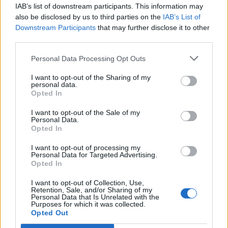
IAB’s list of downstream participants. This information may
also be disclosed by us to third parties on the
IAB’s List of
Downstream Participants
that may further disclose it to other
third parties.
Μπορεί επίσης να σε ενδιαφέρει
Personal Data Processing Opt Outs
ΔΙΕΘΝΉ
ΔΙΕΘΝΉ
I want to opt-out of the Sharing of my
personal data.
Opted In
I want to opt-out of the Sale of my
Personal Data.
Opted In
Ένας στους 4 αναιρεί
Στους δρόμους το
τα οφέλη των
Σαββατοκύριακο οι
I want to opt-out of processing my
Personal Data for Targeted Advertising.
υγιεινών γευμάτων με
ακτιβιστές για τα
Opted In
ανθυγιεινά σνακ
ορυκτά καύσιμα
I want to opt-out of Collection, Use,
ΔΙΕΘΝΉ
ΟΙΚΟΝΟΜΊΑ
Retention, Sale, and/or Sharing of my
Personal Data that Is Unrelated with the
Purposes for which it was collected.
Opted Out