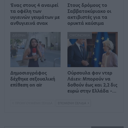
Ένας στους 4 αναιρεί
Στους δρόμους το
τα οφέλη των
Σαββατοκύριακο οι
υγιεινών γευμάτων με
ακτιβιστές για τα
ανθυγιεινά σνακ
ορυκτά καύσιμα
ΔΙΕΘΝΉ
ΟΙΚΟΝΟΜΊΑ
Δημοσιογράφος
Ούρσουλα φον ντερ
δέχθηκε σεξουαλική
Λάιεν: Μπορούν να
επίθεση on air
δοθούν έως και 2,2 δις
ευρώ στην Ελλάδα –…
ΠΡΟΗΓΟΎΜΕΝΗ ΣΕΛΊΔΑ
ΕΠΌΜΕΝΗ ΣΕΛΊΔΑ