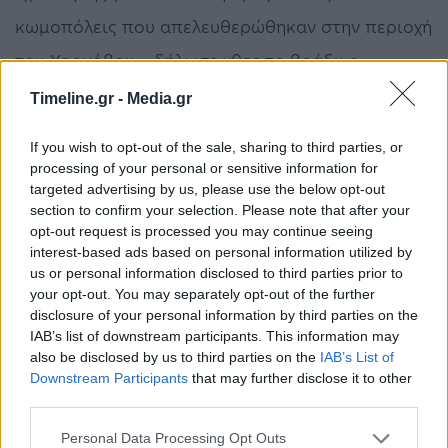
κωμοπόλεις που απελευθερώθηκαν στην περιοχή
του Χαρκόβου», δήλωσε χθες το βράδυ ο
Βολοντίμιρ Ζελένσκι, περιγράφοντας την
Timeline.gr -
Media.gr
ανακάλυψη ηλεκτρικών εργαλείων για
If you wish to opt-out of the sale, sharing to third parties, or
βασανιστήρια.
processing of your personal or sensitive information for
targeted advertising by us, please use the below opt-out
section to confirm your selection. Please note that after your
«Αυτά τα έκαναν οι Ναζί. Αυτό κάνουν οι τώρα
opt-out request is processed you may continue seeing
ρωσόφιλοι. Και θα λογοδοτήσουν με τον ίδιο
interest-based ads based on personal information utilized by
us or personal information disclosed to third parties prior to
τρόπο – τόσο στο πεδίο της μάχης όσο και στις
your opt-out. You may separately opt-out of the further
αίθουσες των δικαστηρίων», υποσχέθηκε ο
disclosure of your personal information by third parties on the
IAB’s list of downstream participants. This information may
Ουκρανός πρόεδρος.
also be disclosed by us to third parties on the
IAB’s List of
Downstream Participants
that may further disclose it to other
third parties.
Εγκλήματα πολέμου
Ευρωπαϊκή Ένωση - ΕΕ
Ιζιούμ
Ουκρανία
Ρωσία
Personal Data Processing Opt Outs