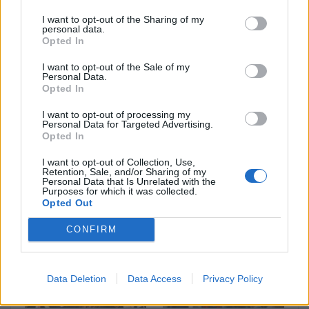
I want to opt-out of the Sharing of my
personal data.
ΠΡΟΗΓΟΎΜΕΝΟ ΆΡΘΡΟ
ΕΠΌΜΕΝΟ ΆΡΘΡΟ
Opted In
Εύβοια: Απίστευτη ψαριά
Τσίπρας για την υπόθεση
I want to opt-out of the Sale of my
– Έπιασαν καλαμάρια 15
Πιτσιόρλα: «Δεν
Personal Data.
κιλών στην Κάρυστο
παρακολουθούσα
Opted In
κανέναν, δεν έδωσα
εντολή για κανέναν»
I want to opt-out of processing my
Personal Data for Targeted Advertising.
(Βίντεο)
Opted In
I want to opt-out of Collection, Use,
Retention, Sale, and/or Sharing of my
Personal Data that Is Unrelated with the
Μπορεί επίσης να σε ενδιαφέρει
Purposes for which it was collected.
Opted Out
CONFIRM
ΔΙΕΘΝΉ
ΔΙΕΘΝΉ
Data Deletion
Data Access
Privacy Policy