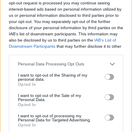
opt-out request is processed you may continue seeing
Πρίγκιπας Χάρι
interest-based ads based on personal information utilized by
us or personal information disclosed to third parties prior to
your opt-out. You may separately opt-out of the further
disclosure of your personal information by third parties on the
ΠΡΟΗΓΟΎΜΕΝΟ ΆΡΘΡΟ
ΕΠΌΜΕΝΟ ΆΡΘΡΟ
IAB’s list of downstream participants. This information may
Τραγωδία στους Παξούς:
Κατεβαίνει με υπουργική
also be disclosed by us to third parties on the
IAB’s List of
Συνεχίζονται οι έρευνες
εντολή η αφίσα του
Downstream Participants
that may further disclose it to other
για τον εντοπισμό
Μετρό για τις αμβλώσεις
third parties.
αγνοούμενων
Personal Data Processing Opt Outs
I want to opt-out of the Sharing of my
personal data.
Μπορεί επίσης να σε ενδιαφέρει
Opted In
I want to opt-out of the Sale of my
Personal Data.
ΔΙΕΘΝΉ
ΔΙΕΘΝΉ
Opted In
I want to opt-out of processing my
Personal Data for Targeted Advertising.
Opted In