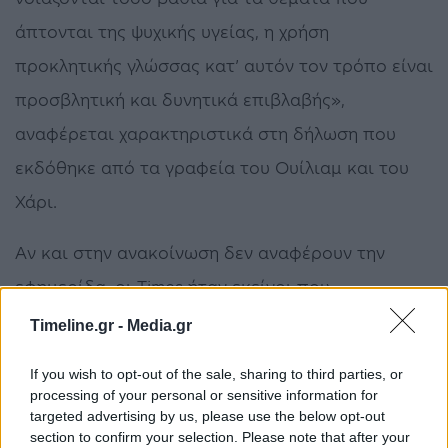
άπτονται της ψυχικής υγείας, η χρήση
προκλητικής γλώσσας κατ’ αυτόν τον τρόπο είναι
προσβλητική και δυνητικά επιβλαβής»,
αναφέρεται χαρακτηριστικά στη δήλωση που
εκδόθηκε από τα γραφεία του Ουίλιαμ και του
Χάρι.
Αν και στην ανακοίνωση δεν αναφέρουν την
εφημερίδα, οι Times ήταν εκείνοι που
επικαλούμενοι ανώνυμη πηγή, ανέφεραν ότι ο
Timeline.gr -
Media.gr
Χάρι και η Μέγκαν Μαρκλ αποδιώχθηκαν από μια
If you wish to opt-out of the sale, sharing to third parties, or
«στάση μπούλινγκ» του Ουίλιαμ που δεν
processing of your personal or sensitive information for
targeted advertising by us, please use the below opt-out
υποδέχθηκε ευνοϊκά τη Μέγκαν.
section to confirm your selection. Please note that after your