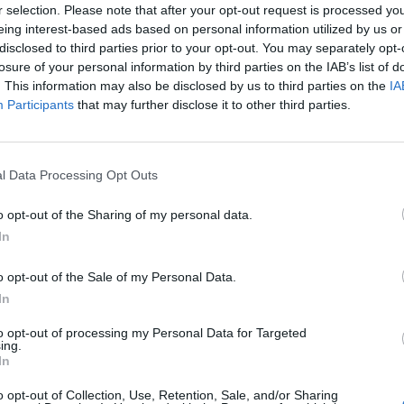
r selection. Please note that after your opt-out request is processed y
eing interest-based ads based on personal information utilized by us or
disclosed to third parties prior to your opt-out. You may separately opt-
losure of your personal information by third parties on the IAB’s list of
. This information may also be disclosed by us to third parties on the
IA
Participants
that may further disclose it to other third parties.
l Data Processing Opt Outs
ωθυπουργός του Ισραήλ, Μπενιαμίν Νετανιάχου,
o opt-out of the Sharing of my personal data.
 του, που διαγνώστηκε θετικός στον κορωνοϊό.
In
ι παρουσιάσει συμπτώματα, του συστήθηκε να
o opt-out of the Sale of my Personal Data.
κούς λόγους. Πηγές από το περιβάλλον του
In
ολιτικός αναμένεται να κάνει το τεστ για τον
to opt-out of processing my Personal Data for Targeted
ing.
 ιό που πραγματοποίησε στις 15 Μαρτίου είχε
In
o opt-out of Collection, Use, Retention, Sale, and/or Sharing