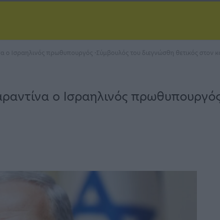
να ο Ισραηλινός πρωθυπουργός -Σύμβουλός του διεγνώσθη θετικός στον 
καραντίνα ο Ισραηλινός πρωθυπουργό