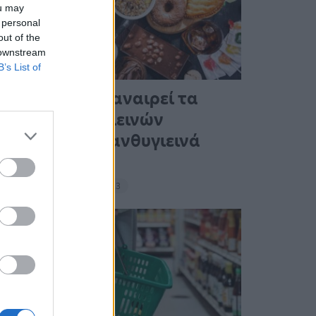
ou may
 personal
out of the
 downstream
B’s List of
Ένας στους 4 αναιρεί τα
οφέλη των υγιεινών
γευμάτων με ανθυγιεινά
σνακ
18:11 - 15 Σεπτεμβρίου 2023