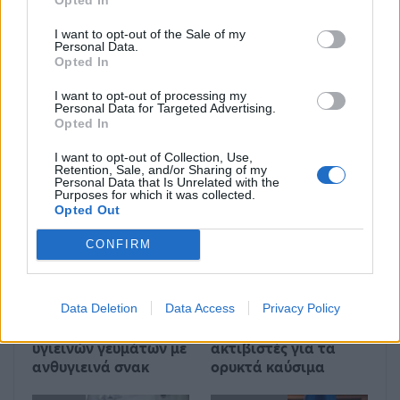
Πομπέο: Η εξόντωση του
Novartis: Στην
Σουλεϊμανί ήταν μέρος
προανακριτική καταθέτει
I want to opt-out of the Sale of my
της στρατηγικής
σήμερα η Ράικου για τον
Personal Data.
αποτροπής των ΗΠΑ
Παπαγγελόπουλο
Opted In
I want to opt-out of processing my
Personal Data for Targeted Advertising.
Opted In
Μπορεί επίσης να σε ενδιαφέρει
I want to opt-out of Collection, Use,
Retention, Sale, and/or Sharing of my
Personal Data that Is Unrelated with the
ΔΙΕΘΝΉ
ΔΙΕΘΝΉ
Purposes for which it was collected.
Opted Out
CONFIRM
Data Deletion
Data Access
Privacy Policy
Ένας στους 4 αναιρεί
Στους δρόμους το
τα οφέλη των
Σαββατοκύριακο οι
υγιεινών γευμάτων με
ακτιβιστές για τα
ανθυγιεινά σνακ
ορυκτά καύσιμα