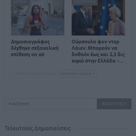
ΔΙΕΘΝΉ
ΟΙΚΟΝΟΜΊΑ
Δημοσιογράφος
Ούρσουλα φον ντερ
δέχθηκε σεξουαλική
Λάιεν: Μπορούν να
επίθεση on air
δοθούν έως και 2,2 δις
ευρώ στην Ελλάδα –…
ΠΡΟΗΓΟΎΜΕΝΗ ΣΕΛΊΔΑ
ΕΠΌΜΕΝΗ ΣΕΛΊΔΑ
Τελευταίες Δημοσιεύσεις