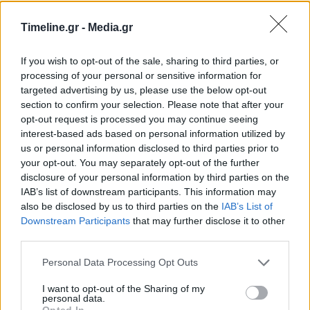
Timeline.gr -
Media.gr
Δεν έδωσε καμία άλλη λεπτομέρεια, ωστόσο
ιστότοπος που απηχεί τις απόψεις των δυνάμεων
If you wish to opt-out of the sale, sharing to third parties, or
του Χαφτάρ ανέφερε πως ο στρατάρχης δεν
processing of your personal or sensitive information for
targeted advertising by us, please use the below opt-out
σκοπεύει να υπογράψει τη συμφωνία που
section to confirm your selection. Please note that after your
opt-out request is processed you may continue seeing
πρότειναν η Ρωσία και η Τουρκία.
interest-based ads based on personal information utilized by
us or personal information disclosed to third parties prior to
Το τηλεοπτικό δίκτυο Αλ Αραμπίγια μεταδίδει
your opt-out. You may separately opt-out of the further
disclosure of your personal information by third parties on the
ότι οι εχθροπραξίες ξανάρχισαν τις πρώτες
IAB’s list of downstream participants. This information may
πρωινές ώρες σήμερα νότια της Τρίπολης.
also be disclosed by us to third parties on the
IAB’s List of
Downstream Participants
that may further disclose it to other
third parties.
Λιβύη
Ρωσία
Χαλίφα Χαφτάρ
Personal Data Processing Opt Outs
I want to opt-out of the Sharing of my
ΠΡΟΗΓΟΎΜΕΝΟ ΆΡΘΡΟ
ΕΠΌΜΕΝΟ ΆΡΘΡΟ
personal data.
Opted In