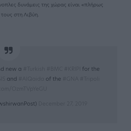
νοπλες δυνάμεις της χώρας είναι «πλήρως
τους στη Λιβύη.
nd new a
#Turkish
#BMC
#KRIPI
for the
SIS
and
#AlQaida
of the
#GNA
#Tripoli
r.com/OzmTVpYeGU
wshirwanPost)
December 27, 2019