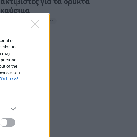
ακτιβιστές για τα ορυκτά
καύσιμα
14:27 - 15 Σεπτεμβρίου 2023
sonal or
ection to
ou may
 personal
out of the
 downstream
B’s List of