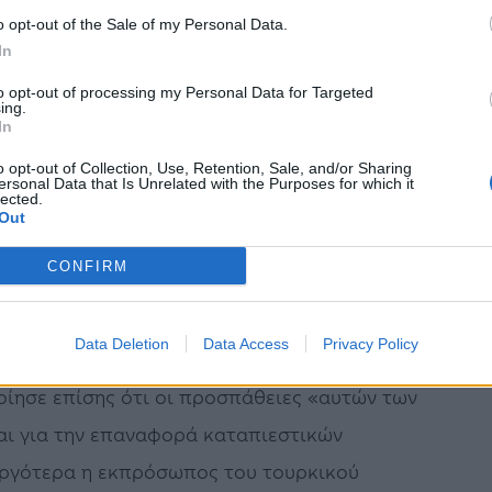
o opt-out of the Sale of my Personal Data.
υν σύντομα τη συνδρομή της Τουρκίας καθώς,
In
νίας του Ταγίπ Ερντογάν η Άγκυρα θα
to opt-out of processing my Personal Data for Targeted
ing.
τρατιωτική βοήθεια. «Η λιβυκή κυβέρνηση
In
κίας. Όπως έχει πει ο πρόεδρος Ερντογάν,
o opt-out of Collection, Use, Retention, Sale, and/or Sharing
ersonal Data that Is Unrelated with the Purposes for which it
, έγραψε στο Twitter ο Φαχρετίν Αλτούν.
lected.
Out
ρισμένη κυβέρνηση στη Λιβύη. Οι εξωτερικές
ρίζουν τις παράνομες οργανώσεις (που
CONFIRM
σε ο Αλτούν.
Data Deletion
Data Access
Privacy Policy
, δεν θέλουμε η Λιβύη να μετατραπεί σε
οίησε επίσης ότι οι προσπάθειες «αυτών των
ι για την επαναφορά καταπιεστικών
αργότερα η εκπρόσωπος του τουρκικού