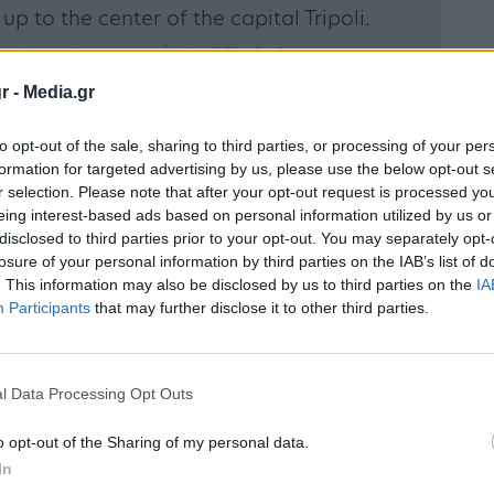
p to the center of the capital Tripoli.
z
pic.twitter.com/c4mCFNGJ3v
r -
Media.gr
lArabiya_Eng)
December 27, 2019
to opt-out of the sale, sharing to third parties, or processing of your per
formation for targeted advertising by us, please use the below opt-out s
r selection. Please note that after your opt-out request is processed y
eing interest-based ads based on personal information utilized by us or
disclosed to third parties prior to your opt-out. You may separately opt-
losure of your personal information by third parties on the IAB’s list of
. This information may also be disclosed by us to third parties on the
IA
ρίπολης δεν έχουν σχολιάσει σχετικά, το
Participants
that may further disclose it to other third parties.
ύ ανακοίνωση ότι οι δυνάμεις του Χάφταρ
θέσεις κλειδιά στα νότια περίχωρα της
l Data Processing Opt Outs
ιο της πόλης, το οποίο παραμένει εκτός
ρίες ισχύουν, οι δυνάμεις του Χάφταρ
o opt-out of the Sharing of my personal data.
In
ο κέντρο της Τρίπολης.