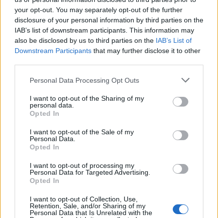
Κορωνοϊός: Το Ίδρυμα
Νέος Κόσμος: Σύλληψη
your opt-out. You may separately opt-out of the further
Ωνάση δώρισε 13,5 εκ.
39χρονου για κλοπές
disclosure of your personal information by third parties on the
μάσκες – Το «ευχαριστώ»
από καταστήματα και
IAB’s list of downstream participants. This information may
του Βασίλη Κικίλια
επαγγελματικούς
also be disclosed by us to third parties on the
IAB’s List of
χώρους
Downstream Participants
that may further disclose it to other
third parties.
Personal Data Processing Opt Outs
Μπορεί επίσης να σε ενδιαφέρει
I want to opt-out of the Sharing of my
personal data.
Opted In
ΔΙΕΘΝΉ
ΔΙΕΘΝΉ
I want to opt-out of the Sale of my
Personal Data.
Opted In
I want to opt-out of processing my
Personal Data for Targeted Advertising.
Ένας στους 4 αναιρεί
Στους δρόμους το
Opted In
τα οφέλη των
Σαββατοκύριακο οι
υγιεινών γευμάτων με
ακτιβιστές για τα
I want to opt-out of Collection, Use,
Retention, Sale, and/or Sharing of my
ανθυγιεινά σνακ
ορυκτά καύσιμα
Personal Data that Is Unrelated with the