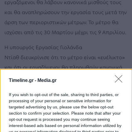
εργαζόμενοι θα λάβουν κανονικά μισθούς τους
και θα αναπληρώσουν την εργασία τους μετά την
άρση των περιοριστικών μέτρων. Το μέτρο θα
ισχύσει από τις 30 Μαρτίου μέχρι τις 9 Απριλίου.
Η υπουργός Εργασίας Γιολάνδα
Ντίαθ διευκρίνισε ότι το μέτρο είναι «ευέλικτο»
και ότι οι εργαζόμενοι θα πληρωθούν κανονικά,
αλλά θα αναπληρώσουν τις χαμένες ημέρες μέχρι
Timeline.gr -
Media.gr
τις 31 Δεκεμβρίου.
If you wish to opt-out of the sale, sharing to third parties, or
processing of your personal or sensitive information for
θύματα
Ισπανία
Κορωνοϊός
Κρούσματα
Νεκροί
targeted advertising by us, please use the below opt-out
section to confirm your selection. Please note that after your
opt-out request is processed you may continue seeing
ΠΡΟΗΓΟΎΜΕΝΟ ΆΡΘΡΟ
ΕΠΌΜΕΝΟ ΆΡΘΡΟ
interest-based ads based on personal information utilized by
us or personal information disclosed to third parties prior to