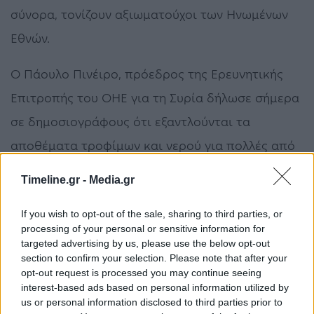
σύνορα, τονίζουν αξιωματούχοι των Ηνωμένων
Εθνών.
Ο Πάουλο Πινέιρο, πρόεδρος της Ερευνητικής
Επιτροπής του ΟΗΕ για τη Συρία δήλωσε σήμερα
σε δημοσιογράφους ότι εξαντλούνται τα
αποθέματα τροφίμων και νερού για πολλές από
τις ξεριζωμένες οικογένειες που ζουν σήμερα σε
Timeline.gr -
Media.gr
αυτοσχέδιους καταυλισμούς.
If you wish to opt-out of the sale, sharing to third parties, or
Σε σημερινή της ανακοίνωση η Διεθνής Επιτροπή
processing of your personal or sensitive information for
targeted advertising by us, please use the below opt-out
Διάσωσης (IRC), τονίζει πως με την «επικίνδυνη
section to confirm your selection. Please note that after your
opt-out request is processed you may continue seeing
και θανατηφόρα στροφή τις τελευταίες μέρες»,
interest-based ads based on personal information utilized by
«περίπου 650.000 επιπλέον άνθρωποι, η
us or personal information disclosed to third parties prior to