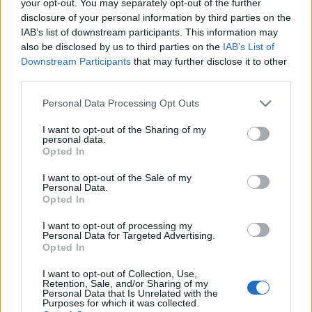
your opt-out. You may separately opt-out of the further
πλειονότητα αυτών γυναίκες και παιδιά, ίσως
disclosure of your personal information by third parties on the
εξαναγκαστούν να τραπούν σε φυγή αν η βία
IAB’s list of downstream participants. This information may
also be disclosed by us to third parties on the
IAB’s List of
συνεχιστεί».
Downstream Participants
that may further disclose it to other
third parties.
Η τελευταία στρατιωτική επιθετική εκστρατεία
Personal Data Processing Opt Outs
έχει φέρει τις συριακές και ρωσικές δυνάμεις
I want to opt-out of the Sharing of my
κοντύτερα σε πυκνοκατοικημένες περιοχές της
personal data.
Opted In
επαρχίας Ιντλίμπ, όπου περίπου τρία
I want to opt-out of the Sale of my
εκατομμύρια άνθρωποι βρίσκονται
Personal Data.
Opted In
παγιδευμένοι, σύμφωνα με τα Ηνωμένα Έθνη.
I want to opt-out of processing my
Personal Data for Targeted Advertising.
Το Συριακό Παρατηρητήριο Ανθρωπίνων
Opted In
Δικαιωμάτων ανακοίνωσε σήμερα ότι σχεδόν 20
I want to opt-out of Collection, Use,
Retention, Sale, and/or Sharing of my
άμαχοι, ανάμεσα τους τρία παιδιά, και δεκάδες
Personal Data that Is Unrelated with the
Purposes for which it was collected.