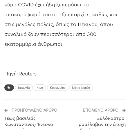
κύμα COVID έχει ήδη ξεπεράσει το
αποκορύφωμά του σε έξι επαρχίες, καθώς και
στις μεγάλες πόλεις, όπως το Πεκίνου, όπου
συνολικά ζουν περισσότεροι από 500
εκατομμύρια άνθρωποι.
Πηγή: Reuters
Ιαπωνία
Κίνα
Κορωνοϊός
Νότια Κορέα
ΠΡΟΗΓΟΎΜΕΝΟ ΆΡΘΡΟ
ΕΠΌΜΕΝΟ ΆΡΘΡΟ
Τέως βασιλιάς
Ξυλόκαστρο:
Κωνσταντίνος: Έντονο
Προσέλαβαν την άτυχη