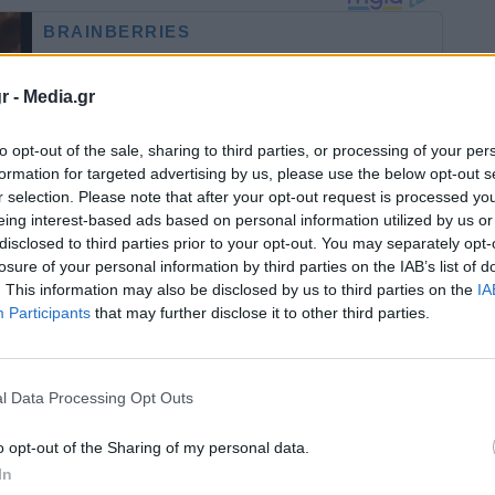
r -
Media.gr
to opt-out of the sale, sharing to third parties, or processing of your per
formation for targeted advertising by us, please use the below opt-out s
r selection. Please note that after your opt-out request is processed y
eing interest-based ads based on personal information utilized by us or
disclosed to third parties prior to your opt-out. You may separately opt-
εμοι είχαν ως αποτέλεσμα εκατοντάδες
losure of your personal information by third parties on the IAB’s list of
. This information may also be disclosed by us to third parties on the
IA
α μείνουν χωρίς ρεύμα στην
Καλιφόρνια
, καθώς
Participants
that may further disclose it to other third parties.
επέλαση της κακοκαιρίας.
ι επιχειρήσεις φέρεται να παρέμεναν χωρίς
l Data Processing Opt Outs
πική ώρα (10.08 ώρα Ελλάδας), σύμφωνα με
o opt-out of the Sharing of my personal data.
In