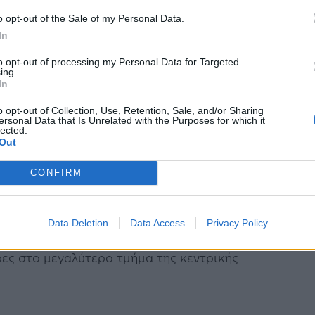
ωή τους στο σφοδρό κύμα κακοκαιρίας που
o opt-out of the Sale of my Personal Data.
In
ρωτοχρονιάς, περιλαμβανομένου ενός παιδιού
to opt-out of processing my Personal Data for Targeted
τροχόσπιτο στη βόρεια Καλιφόρνια.
ing.
In
προειδοποίησε ότι άλλος ένας «ατμοσφαιρικός
o opt-out of Collection, Use, Retention, Sale, and/or Sharing
ersonal Data that Is Unrelated with the Purposes for which it
ξει την Καλιφόρνια αύριο Δευτέρα με βροχές
lected.
Out
CONFIRM
ηρεσίας των ΗΠΑ (NWS) που εκδόθηκε το
οτέλεσμα διαδοχικών σφοδρών καταιγίδων
Data Deletion
Data Access
Privacy Policy
αλέσει αύξηση της στάθμης του νερού των
ες στο μεγαλύτερο τμήμα της κεντρικής