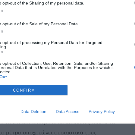
o opt-out of the Sharing of my personal data.
έτρου, γνωστού στις ΗΠΑ ως Title 42, είχαν
In
άζοντας φόβους για αύξηση των
o opt-out of the Sale of my Personal Data.
α με το Μεξικό.
In
 πρώην προέδρου Ντόναλντ Τραμπ είχε
to opt-out of processing my Personal Data for Targeted
ing.
το πλαίσιο της εκστρατείας για την
In
o opt-out of Collection, Use, Retention, Sale, and/or Sharing
ersonal Data that Is Unrelated with the Purposes for which it
lected.
μική προσφυγή και δεν προέβλεπε αυτόματη
Out
ν μόνο ελάχιστες εξαιρέσεις, όπως π.χ. για
CONFIRM
λής, ή για ασυνόδευτους ανηλίκους.
 το κατήγγειλαν ως «παραβίαση του διεθνούς
Data Deletion
Data Access
Privacy Policy
 το ότι δεν επέτρεπε σε αιτούντες άσυλο να
 το μέτρο υποχρεώνει ουσιαστικά τους