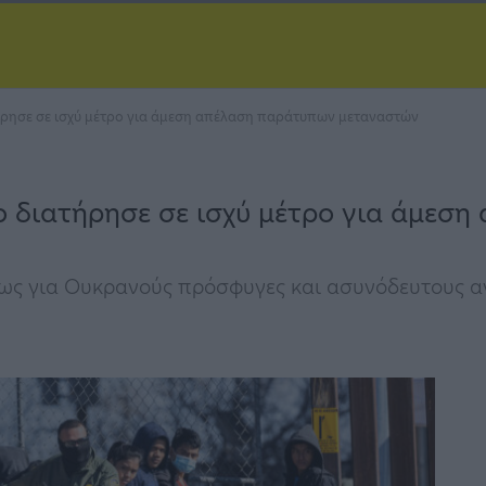
ήρησε σε ισχύ μέτρο για άμεση απέλαση παράτυπων μεταναστών
ο διατήρησε σε ισχύ μέτρο για άμεσ
όπως για Ουκρανούς πρόσφυγες και ασυνόδευτους α