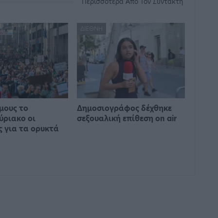
Περισσότερα Από Τον Συντάκτη
ΔΙΕΘΝΉ
μους το
Δημοσιογράφος δέχθηκε
ύριακο οι
σεξουαλική επίθεση on air
ς για τα ορυκτά