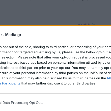
r -
Media.gr
to opt-out of the sale, sharing to third parties, or processing of your per
formation for targeted advertising by us, please use the below opt-out s
r selection. Please note that after your opt-out request is processed y
eing interest-based ads based on personal information utilized by us or
disclosed to third parties prior to your opt-out. You may separately opt-
losure of your personal information by third parties on the IAB’s list of
. This information may also be disclosed by us to third parties on the
IA
Participants
that may further disclose it to other third parties.
νωσε την Τρίτη πως διατηρεί σε ισχύ μέτρο
ανδημίας κι επιτρέπει την απέλαση με
αναστών που συλλαμβάνονται στα σύνορα.
l Data Processing Opt Outs