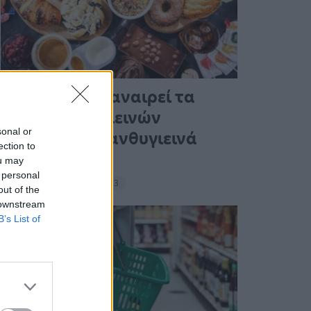
Ένας στους 4 αναιρεί τα
οφέλη των υγιεινών
sonal or
γευμάτων με ανθυγιεινά
ection to
σνακ
ou may
 personal
18:11 - 15 Σεπτεμβρίου 2023
out of the
 downstream
B’s List of