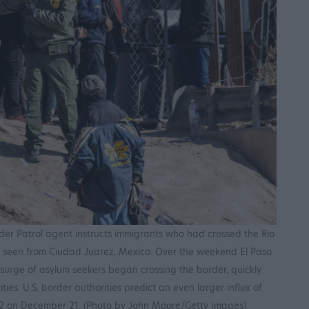
r Patrol agent instructs immigrants who had crossed the Rio
s seen from Ciudad Juarez, Mexico. Over the weekend El Paso
surge of asylum seekers began crossing the border, quickly
ies. U.S. border authorities predict an even larger influx of
 42 on December 21. (Photo by John Moore/Getty Images)