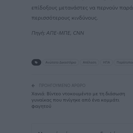
επίδοξους μετανάστες να περνούν παρά
περισσότερους κινδύνους.
Πηγή: ΑΠΕ-ΜΠΕ, CNN
Ανώτατο Δικαστήριο
Απέλαση
ΗΠΑ
Παράτυποι
ΠΡΟΗΓΟΎΜΕΝΟ ΆΡΘΡΟ
Χανιά: Βίντεο ντοκουμέντο με τη διάσωση
γυναίκας που πνίγηκε από ένα κομμάτι
φαγητού