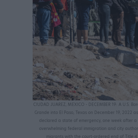
CIUDAD JUAREZ, MEXICO - DECEMBER 19: A U.S. Borde
Grande into El Paso, Texas on December 19, 2022 a
declared a state of emergency, one week after a 
overwhelming federal immigration and city authorit
migrants with the court-ordered end of Title