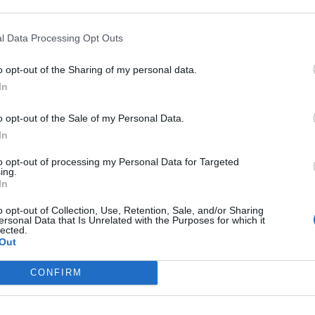
l Data Processing Opt Outs
οίνωσή της, «η ενεργός ανάμειξη του
o opt-out of the Sharing of my personal data.
εγαλύτερου χρηματιστηρίου στον κόσμο,
In
ή της Ελλάδος σε ένα ευρύτατο επενδυτικό
o opt-out of the Sale of my Personal Data.
ίχνει την σταθερή υποστήριξη του
In
ές επιχειρήσεις, την ελληνική ναυτιλία και την
to opt-out of processing my Personal Data for Targeted
ing.
ά αποτελεί σημαντικότατη πηγή άντλησης
In
ριών ελληνικών συμφερόντων και το
o opt-out of Collection, Use, Retention, Sale, and/or Sharing
ersonal Data that Is Unrelated with the Purposes for which it
ατίζει κύριο ρόλο σε αυτό».
lected.
Out
μερικής», το Χρηματιστήριο της Νέας Υόρκης
CONFIRM
 Street και εξέδωσε ειδικά αναμνηστικά
πό την πλευρά του, ο αντιπρόεδρος του NYSE,