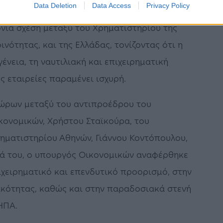
Data Deletion
Data Access
Privacy Policy
ντιπροσωπεία και τις εισηγμένες στο NYSE
νια σχέση μεταξύ του Χρηματιστηρίου της
νότητας, και της Ελλάδας, τονίζοντας ότι η
ένεια, τη ναυτιλιακή και επιχειρηματική
ς εταιρείες παραμένει ισχυρή.
ώρων μεταξύ του αντιπροέδρου του
κονομικών, Χρήστου Σταϊκούρα, του
ηματιστηρίου Αθηνών, Γιάννου Κοντόπουλου,
ρά του, ο υπουργός Οικονομικών αναφέρθηκε
ιχειρηματικό και επενδυτικό προορισμό, στην
ικότητας, καθώς και στην παραδοσιακά στενή
ΗΠΑ.