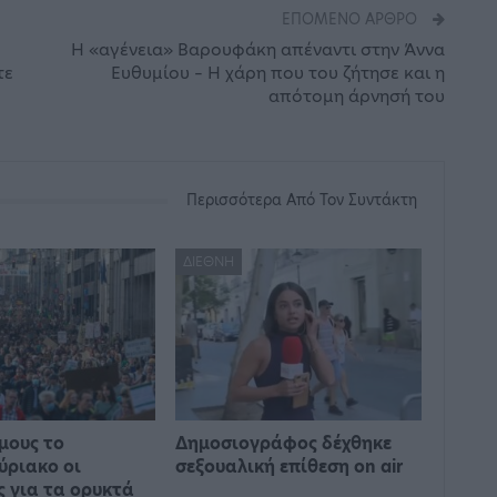
ΕΠΌΜΕΝΟ ΆΡΘΡΟ
Η «αγένεια» Βαρουφάκη απέναντι στην Άννα
τε
Ευθυμίου – Η χάρη που του ζήτησε και η
απότομη άρνησή του
Περισσότερα Από Τον Συντάκτη
ΔΙΕΘΝΉ
μους το
Δημοσιογράφος δέχθηκε
ύριακο οι
σεξουαλική επίθεση on air
ς για τα ορυκτά