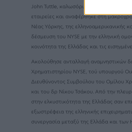
John Tuttle, καλωσόρισε την ελληνική α
εταιρείες και αναφέρθηκε στη μακροχρό
Νέας Υόρκης, της ελληνοαμερικανικής κοι
δέσμευση του NYSE με την ελληνική ομογ
κοινότητα της Ελλάδας και τις εισηγμένε
Ακολούθησε ανταλλαγή αναμνηστικών δ
Χρηματιστηρίου NYSE, τού υπουργού Οι
Διευθύνοντος Συμβούλου του Ομίλου Χρ
και του δρ Νίκου Τσάκου. Από την πλευ
στην ελκυστικότητα της Ελλάδας σαν επ
εξωστρέφεια της ελληνικής επιχειρηματ
συνεργασία μεταξύ της Ελλάδα και των 