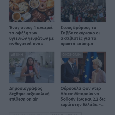
Ένας στους 4 αναιρεί
Στους δρόμους το
τα οφέλη των
Σαββατοκύριακο οι
υγιεινών γευμάτων με
ακτιβιστές για τα
ανθυγιεινά σνακ
ορυκτά καύσιμα
ΔΙΕΘΝΉ
ΟΙΚΟΝΟΜΊΑ
Δημοσιογράφος
Ούρσουλα φον ντερ
δέχθηκε σεξουαλική
Λάιεν: Μπορούν να
επίθεση on air
δοθούν έως και 2,2 δις
ευρώ στην Ελλάδα –…