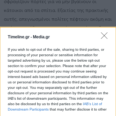
σφραγίζουν πόρτες για να μην βγαίνουν οι
κάτοικοι από τα σπίτια. Εξαιτίας της πρακτικής
αυτής, απεγνωσμένοι πολίτες πέφτουν ακόμη και
από το παράθυρο, με ορισμένους να έχουν βρει
τραγικό τέλος.
Timeline.gr -
Media.gr
If you wish to opt-out of the sale, sharing to third parties, or
processing of your personal or sensitive information for
targeted advertising by us, please use the below opt-out
Η εικόνα στους δρόμους προδίδει το κλίμα
section to confirm your selection. Please note that after your
θυμού, με τον κόσμο να σπάει οδοφράγματα και
opt-out request is processed you may continue seeing
interest-based ads based on personal information utilized by
να συγκρούεται με τις Αρχές. Όσο κι εάν το
us or personal information disclosed to third parties prior to
your opt-out. You may separately opt-out of the further
κινεζικό καθεστώς «ποντάρει» στην απόκρυψη, η
disclosure of your personal information by third parties on the
εποχή των κοινωνικών δικτύων δεν αφήνει το
IAB’s list of downstream participants. This information may
also be disclosed by us to third parties on the
IAB’s List of
γεγονός να μείνει στο σκοτάδι, με τα πλάνα που
Downstream Participants
that may further disclose it to other
third parties.
κυκλοφορούν να πιστοποιούν τον πρωτοφανών