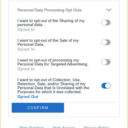
διαστάσεων κοινωνικό αποκλεισμό στην Κίνα.
Personal Data Processing Opt Outs
I want to opt-out of the Sharing of my
personal data.
Opted In
Εκείνο που μένει να δει κανείς είναι οι
I want to opt-out of the Sale of my
Personal Data.
τιμωρητικές μέθοδοι που θα εφαρμοστούν από
Opted In
το καθεστώς Σι ενάντια στους αντιφρονούντες.
I want to opt-out of processing my
Personal Data for Targeted Advertising.
Opted In
Η φωτιά που άναψε το
I want to opt-out of Collection, Use,
φυτίλι της οργής
Retention, Sale, and/or Sharing of my
Personal Data that Is Unrelated with the
Purposes for which it was collected.
Opted Out
Το ποτήρι ξεχείλισε όταν στη δυστική πόλη
Ουρούμτσι ξέσπασε μεγάλη πυρκαγιά σε
CONFIRM
συγκρότημα κατοικιών με αποτέλεσμα να βρουν
τραγικό θάνατο δέκα άνθρωποι που δεν