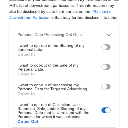
Ομοσπονδιακοί πράκτορες του υπουργείου
IAB’s list of downstream participants. This information may
Εσωτερικής Ασφάλειας έχουν ήδη σταλεί στο
also be disclosed by us to third parties on the
IAB’s List of
Downstream Participants
that may further disclose it to other
Πόρτλαντ και ο Τραμπ κατηγορεί τους
third parties.
Δημοκρατικούς δημάρχους μεγάλων πόλεων (Νέα
Personal Data Processing Opt Outs
Υόρκη, Σικάγο, Φιλαδέλφεια, Λος Άντζελες,
I want to opt-out of the Sharing of my
Βαλτιμόρη, Ατλάντα) ότι αντιμετωπίζουν με
personal data.
Opted In
συγκατάβαση την αύξηση της εγκληματικότητας.
I want to opt-out of the Sale of my
Personal Data.
Opted In
ΗΠΑ
Μπιλ ντε Μπλάζιο
Νέα Υόρκη
Ντόναλντ Τραμπ
I want to opt-out of processing my
Personal Data for Targeted Advertising.
Opted In
ΠΡΟΗΓΟΎΜΕΝΟ ΆΡΘΡΟ
ΕΠΌΜΕΝΟ ΆΡΘΡΟ
Τουρκική NAVTEX:
Κορωνοϊός: 36 νέα
I want to opt-out of Collection, Use,
Retention, Sale, and/or Sharing of my
Έκτακτη σύσκεψη
κρούσματα στην Ελλάδα
Personal Data that Is Unrelated with the
Μητσοτάκη-Δένδια-
Purposes for which it was collected.
Παναγιωτόπουλου-
Opted Out
Φλώρου