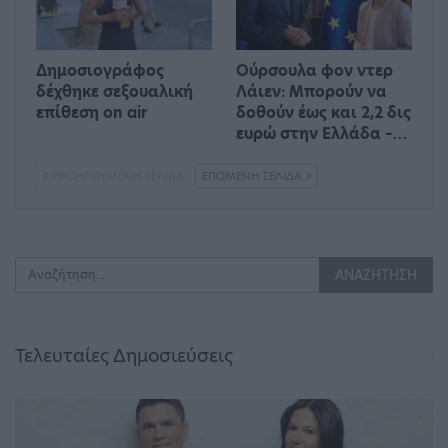
Δημοσιογράφος
Ούρσουλα φον ντερ
δέχθηκε σεξουαλική
Λάιεν: Μπορούν να
επίθεση on air
δοθούν έως και 2,2 δις
ευρώ στην Ελλάδα –…
ΠΡΟΗΓΟΎΜΕΝΗ ΣΕΛΊΔΑ
ΕΠΌΜΕΝΗ ΣΕΛΊΔΑ
Τελευταίες Δημοσιεύσεις