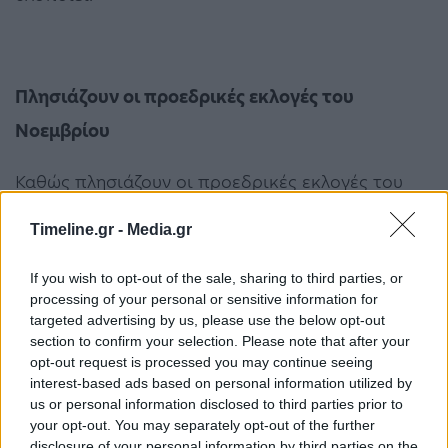
Πλησιάζουν οι προεδρικές εκλογές του
Νοεμβρίου
Καθώς πλησιάζουν οι προεδρικές εκλογές του
Νοεμβρίου, ο Τραμπ, που υπολείπεται του
Timeline.gr -
Media.gr
Δημοκρατικού Τζο Μπάιντεν στις
If you wish to opt-out of the sale, sharing to third parties, or
δημοσκοπήσεις, αναδεικνύει την «τάξη» σε
processing of your personal or sensitive information for
βασικό σλόγκαν της προεκλογικής εκστρατείας
targeted advertising by us, please use the below opt-out
section to confirm your selection. Please note that after your
του, με αφορμή και τις κινητοποιήσεις σε πολλές
opt-out request is processed you may continue seeing
πόλεις μετά τον θάνατο του Αφροαμερικανού
interest-based ads based on personal information utilized by
us or personal information disclosed to third parties prior to
Τζορτζ Φλόιντ στη Μινεάπολη, στα τέλη Μαΐου.
your opt-out. You may separately opt-out of the further
disclosure of your personal information by third parties on the