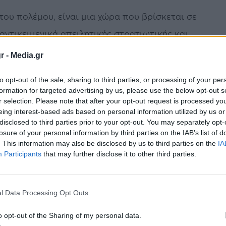
του πολέμου, είναι μια χώρα που βρίσκεται σε
αντικειμενικά απειλητικής στρατιωτικής και
ιμενικής αισιοδοξίας που μερικές φορές
r -
Media.gr
ερο παράδειγμα αυτής της αισιοδοξίας
to opt-out of the sale, sharing to third parties, or processing of your per
 Η εταιρεία του περιλαμβάνει 15 εργοστάσια.
formation for targeted advertising by us, please use the below opt-out s
r selection. Please note that after your opt-out request is processed y
υπό ρωσική κατοχή ή καταστράφηκαν από τους
eing interest-based ads based on personal information utilized by us or
disclosed to third parties prior to your opt-out. You may separately opt-
ετά τον πόλεμο και θα αναπτυχθούμε”, λέει με
losure of your personal information by third parties on the IAB’s list of
. This information may also be disclosed by us to third parties on the
IA
Participants
that may further disclose it to other third parties.
ς στο κελάρι κατά τη διάρκεια των
το μισό χρόνο ζει στην πόλη του, τη
l Data Processing Opt Outs
 γραμμή του μετώπου στον ποταμό Ντνίπρο.
o opt-out of the Sharing of my personal data.