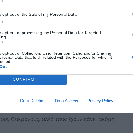
In
την ελευθερία μας να είμαστε μια ανεξάρτητη
 η Ολεξάντρα Ματβιτσούκ, στην οποία
o opt-out of the Sale of my Personal Data.
In
ο τον Δεκέμβριο για την ομάδα της για τα
 Ελευθεριών”. Είχε γράψει την ομιλία της για
to opt-out of processing my Personal Data for Targeted
ing.
In
ενέτειρά της, το Κίεβο, υπό το φως των
λήγματα οδήγησαν σε πολυήμερες διακοπές της
o opt-out of Collection, Use, Retention, Sale, and/or Sharing
ersonal Data that Is Unrelated with the Purposes for which it
lected.
 υδροδότησης.
Out
θρώπινα δικαιώματα, η οποία καταγράφει τα
CONFIRM
κή προσάρτηση της Κριμαίας το 2014, “δεν
ισβάλει σταματά να πολεμά. Αυτό τότε δεν
Data Deletion
Data Access
Privacy Policy
ά εγκλήματα πολέμου, οι μαζικές δολοφονίες στη
τους Ουκρανούς, αλλά τους έχουν κάνει ακόμη