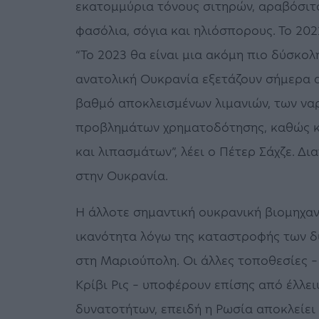
εκατομμύρια τόνους σιτηρών, αραβόσιτ
φασόλια, σόγια και ηλιόσπορους. Το 202
“Το 2023 θα είναι μια ακόμη πιο δύσκολ
ανατολική Ουκρανία εξετάζουν σήμερα 
βαθμό αποκλεισμένων λιμανιών, των ν
προβλημάτων χρηματοδότησης, καθώς κ
και λιπασμάτων”, λέει ο Πέτερ Σάχζε. Δι
στην Ουκρανία.
Η άλλοτε σημαντική ουκρανική βιομηχαν
ικανότητα λόγω της καταστροφής των δ
στη Μαριούπολη. Οι άλλες τοποθεσίες – 
Κρίβι Ρις – υποφέρουν επίσης από έλλει
δυνατοτήτων, επειδή η Ρωσία αποκλείει 