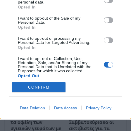
ΠΡΟΗΓΟΎΜΕΝΟ ΆΡΘΡΟ
ΕΠΌΜΕΝΟ ΆΡΘΡΟ
personal data.
Opted In
Αεροπορική τραγωδία
Πέτσας: Η ελληνική
στο Ιράν: Νεκροί οι 170
πλευρά είναι
I want to opt-out of the Sale of my
επιβαίνοντες του Boeing
ικανοποιημένη από τη
Personal Data.
συνάντηση Μητσοτάκη –
Opted In
Τραμπ
I want to opt-out of processing my
Personal Data for Targeted Advertising.
Opted In
I want to opt-out of Collection, Use,
Μπορεί επίσης να σε ενδιαφέρει
Retention, Sale, and/or Sharing of my
Personal Data that Is Unrelated with the
Purposes for which it was collected.
Opted Out
ΔΙΕΘΝΉ
ΔΙΕΘΝΉ
CONFIRM
Data Deletion
Data Access
Privacy Policy
Ένας στους 4 αναιρεί
Στους δρόμους το
τα οφέλη των
Σαββατοκύριακο οι
υγιεινών γευμάτων με
ακτιβιστές για τα