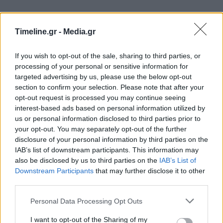
Η ιρανική κρατική τηλεόραση διευκρίνισε ότι
Timeline.gr -
Media.gr
εκτοξεύθηκαν 15 βαλλιστικοί πύραυλοι εναντίον
αμερικανικών εγκαταστάσεων και αεροσκάφη
If you wish to opt-out of the sale, sharing to third parties, or
processing of your personal or sensitive information for
και ελικόπτερα «υπέστησαν πολύ μεγάλες
targeted advertising by us, please use the below opt-out
ζημιές».
section to confirm your selection. Please note that after your
opt-out request is processed you may continue seeing
interest-based ads based on personal information utilized by
Σημείωσε ακόμη, επικαλούμενη κυβερνητική
us or personal information disclosed to third parties prior to
πηγή, πως το Ιράν έχει στο στόχαστρο άλλες 100
your opt-out. You may separately opt-out of the further
disclosure of your personal information by third parties on the
αμερικανικές εγκαταστάσεις που σκοπεύει να
IAB’s list of downstream participants. This information may
also be disclosed by us to third parties on the
IAB’s List of
πλήξει εάν οι ΗΠΑ ανταποδώσουν τα πλήγματα.
Downstream Participants
that may further disclose it to other
third parties.
ΗΠΑ
Ιράκ
Ιράν
Personal Data Processing Opt Outs
I want to opt-out of the Sharing of my