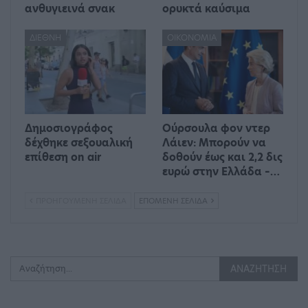
ανθυγιεινά σνακ
ορυκτά καύσιμα
ΔΙΕΘΝΉ
ΟΙΚΟΝΟΜΊΑ
Δημοσιογράφος
Ούρσουλα φον ντερ
δέχθηκε σεξουαλική
Λάιεν: Μπορούν να
επίθεση on air
δοθούν έως και 2,2 δις
ευρώ στην Ελλάδα –…
ΠΡΟΗΓΟΎΜΕΝΗ ΣΕΛΊΔΑ
ΕΠΌΜΕΝΗ ΣΕΛΊΔΑ