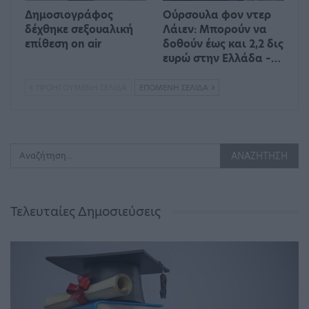
Δημοσιογράφος
Ούρσουλα φον ντερ
δέχθηκε σεξουαλική
Λάιεν: Μπορούν να
επίθεση on air
δοθούν έως και 2,2 δις
ευρώ στην Ελλάδα –…
ΠΡΟΗΓΟΎΜΕΝΗ ΣΕΛΊΔΑ
ΕΠΌΜΕΝΗ ΣΕΛΊΔΑ
Τελευταίες Δημοσιεύσεις