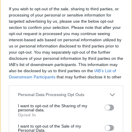
Η ομοσπονδιακή στατιστική υπηρεσία θα
If you wish to opt-out of the sale, sharing to third parties, or
processing of your personal or sensitive information for
δημοσιεύσει τα στοιχεία για το ακαθάριστο
targeted advertising by us, please use the below opt-out
εγχώριο προϊόν του 2022 την Παρασκευή.
section to confirm your selection. Please note that after your
opt-out request is processed you may continue seeing
Αναλυτές σε έρευνα του Reuters αναμένουν φέτος
interest-based ads based on personal information utilized by
us or personal information disclosed to third parties prior to
οικονομική ανάπτυξη 1,8%.
your opt-out. You may separately opt-out of the further
disclosure of your personal information by third parties on the
Γερμανία
Ενεργειακή κρίση
IAB’s list of downstream participants. This information may
also be disclosed by us to third parties on the
IAB’s List of
Downstream Participants
that may further disclose it to other
third parties.
ΠΡΟΗΓΟΎΜΕΝΟ ΆΡΘΡΟ
ΕΠΌΜΕΝΟ ΆΡΘΡΟ
Ιράν: Η ακτιβίστρια κόρη
Πάτρα: Στην εντατική
Personal Data Processing Opt Outs
του πρώην προέδρου
22χρονος
Ραφσαντζανί
ποδοσφαιριστής, δίνει
I want to opt-out of the Sharing of my
personal data.
καταδικάσθηκε σε
μάχη για τη ζωή του
Opted In
φυλάκιση πέντε ετών
I want to opt-out of the Sale of my
Personal Data.