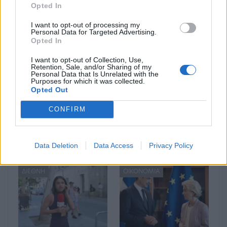
Opted In
Μπορεί επίσης να σε ενδιαφέρει
I want to opt-out of processing my
Personal Data for Targeted Advertising.
Opted In
ΔΙΕΘΝΉ
ΔΙΕΘΝΉ
I want to opt-out of Collection, Use,
Retention, Sale, and/or Sharing of my
Personal Data that Is Unrelated with the
Purposes for which it was collected.
Opted Out
CONFIRM
Ένας στους 4 αναιρεί
Στους δρόμους το
τα οφέλη των
Σαββατοκύριακο οι
υγιεινών γευμάτων με
ακτιβιστές για τα
Data Deletion
Data Access
Privacy Policy
ανθυγιεινά σνακ
ορυκτά καύσιμα
ΔΙΕΘΝΉ
ΟΙΚΟΝΟΜΊΑ