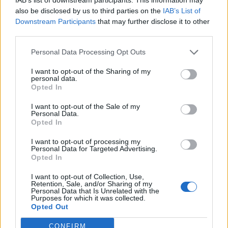
also be disclosed by us to third parties on the
IAB’s List of
Downstream Participants
that may further disclose it to other
Μπορεί επίσης να σε ενδιαφέρει
third parties.
Personal Data Processing Opt Outs
ΔΙΕΘΝΉ
ΔΙΕΘΝΉ
I want to opt-out of the Sharing of my
personal data.
Opted In
I want to opt-out of the Sale of my
Personal Data.
Opted In
Ένας στους 4 αναιρεί
Στους δρόμους το
τα οφέλη των
Σαββατοκύριακο οι
I want to opt-out of processing my
υγιεινών γευμάτων με
ακτιβιστές για τα
Personal Data for Targeted Advertising.
ανθυγιεινά σνακ
ορυκτά καύσιμα
Opted In
I want to opt-out of Collection, Use,
ΔΙΕΘΝΉ
ΟΙΚΟΝΟΜΊΑ
Retention, Sale, and/or Sharing of my
Personal Data that Is Unrelated with the
Purposes for which it was collected.
Opted Out
CONFIRM