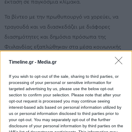
έκταση σε παγκόσμια κλίμακα.
Τα βίντεο με την πρωθυπουργό να χορεύει, να
τραγουδά και να διασκεδάζει με διάφορες
διασημότητες και δημόσια πρόσωπα της
Φινλανδίας εξαπλώθηκαν στα μέσα κοινωνικής
δικτύωσης.
Timeline.gr -
Media.gr
Σάνα Μάριν
Φινλανδία
If you wish to opt-out of the sale, sharing to third parties, or
processing of your personal or sensitive information for
targeted advertising by us, please use the below opt-out
ΠΡΟΗΓΟΎΜΕΝΟ ΆΡΘΡΟ
ΕΠΌΜΕΝΟ ΆΡΘΡΟ
section to confirm your selection. Please note that after your
opt-out request is processed you may continue seeing
Φωτιά σε διαμέρισμα
Θεσσαλονίκη: Άγριο ξύλο
interest-based ads based on personal information utilized by
στην Καλλιθέα
στο κέντρο μεταξύ
us or personal information disclosed to third parties prior to
αλλοδαπών, δίπλα σε
your opt-out. You may separately opt-out of the further
έντρομους περαστικούς
disclosure of your personal information by third parties on the
IAB’s list of downstream participants. This information may