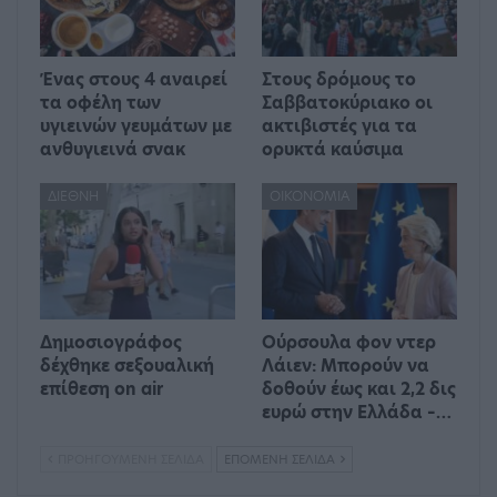
Ένας στους 4 αναιρεί
Στους δρόμους το
τα οφέλη των
Σαββατοκύριακο οι
υγιεινών γευμάτων με
ακτιβιστές για τα
ανθυγιεινά σνακ
ορυκτά καύσιμα
ΔΙΕΘΝΉ
ΟΙΚΟΝΟΜΊΑ
Δημοσιογράφος
Ούρσουλα φον ντερ
δέχθηκε σεξουαλική
Λάιεν: Μπορούν να
επίθεση on air
δοθούν έως και 2,2 δις
ευρώ στην Ελλάδα –…
ΠΡΟΗΓΟΎΜΕΝΗ ΣΕΛΊΔΑ
ΕΠΌΜΕΝΗ ΣΕΛΊΔΑ