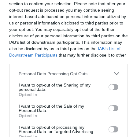
section to confirm your selection. Please note that after your
όργανα της χώρας μας. Κατανοούμε όλες τις
opt-out request is processed you may continue seeing
απόψεις που κατατίθενται στη διεθνή αρένα.
interest-based ads based on personal information utilized by
us or personal information disclosed to third parties prior to
Ωστόσο, το ζήτημα αφορά την κυριαρχία της
your opt-out. You may separately opt-out of the further
disclosure of your personal information by third parties on the
Τουρκίας. Σε αυτό το πλαίσιο, θεωρούμε σαν
IAB’s list of downstream participants. This information may
παραβίαση της ανεξαρτησίας μας οποιαδήποτε
also be disclosed by us to third parties on the
IAB’s List of
Downstream Participants
that may further disclose it to other
στάση ξεπερνά την έκφραση γνώμης».
third parties.
Ακολούθως, ο Τούρκος πρόεδρος είπε: «Το
Personal Data Processing Opt Outs
δικαίωμα του τουρκικού έθνους στην Αγία Σοφία
I want to opt-out of the Sharing of my
personal data.
δεν είναι μικρότερο από αυτό των πρώτων
Opted In
κατασκευαστών αυτού του έργου πριν από
I want to opt-out of the Sale of my
Personal Data.
περίπου 1.500 χρόνια. Αντιθέτως, το δικαίωμα
Opted In
του έθνους μας στην Αγία Σοφία, που θεωρείται
I want to opt-out of processing my
Personal Data for Targeted Advertising.
ως ένα από τα πιο σημαντικά έργα της
Opted In