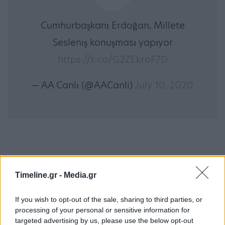
Cumhurbaşkanı Erdoğan, Millete
Sesleniş konuşması yapıyor
https://t.co/G2ZEkroF7D
— AA Canlı (@AACanli)
July 10, 2020
Στη συνέχεια, ο Ερντογάν κάλεσε όλους να
Timeline.gr -
Media.gr
σεβαστούν τη σημερινή απόφαση… «Καλώ όλους
If you wish to opt-out of the sale, sharing to third parties, or
να σεβαστούν την απόφαση για την Αγιά Σοφιά, η
processing of your personal or sensitive information for
οποία ελήφθη από τα δικαστικά και εκτελεστικά
targeted advertising by us, please use the below opt-out