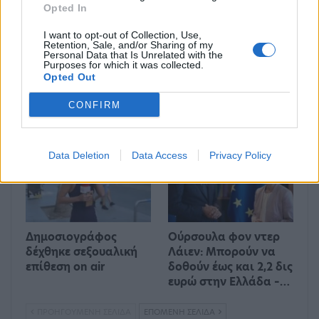
Opted In
I want to opt-out of Collection, Use,
Retention, Sale, and/or Sharing of my
Personal Data that Is Unrelated with the
Purposes for which it was collected.
Ένας στους 4 αναιρεί
Στους δρόμους το
Opted Out
τα οφέλη των
Σαββατοκύριακο οι
υγιεινών γευμάτων με
ακτιβιστές για τα
CONFIRM
ανθυγιεινά σνακ
ορυκτά καύσιμα
ΔΙΕΘΝΉ
ΟΙΚΟΝΟΜΊΑ
Data Deletion
Data Access
Privacy Policy
Δημοσιογράφος
Ούρσουλα φον ντερ
δέχθηκε σεξουαλική
Λάιεν: Μπορούν να
επίθεση on air
δοθούν έως και 2,2 δις
ευρώ στην Ελλάδα –…
ΠΡΟΗΓΟΎΜΕΝΗ ΣΕΛΊΔΑ
ΕΠΌΜΕΝΗ ΣΕΛΊΔΑ