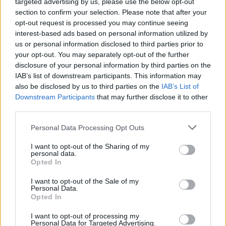
targeted advertising by us, please use the below opt-out
της Αμερικής».
section to confirm your selection. Please note that after your
opt-out request is processed you may continue seeing
interest-based ads based on personal information utilized by
Μισέλ Ομπάμα
Ντόναλντ Τραμπ
us or personal information disclosed to third parties prior to
your opt-out. You may separately opt-out of the further
disclosure of your personal information by third parties on the
ΠΡΟΗΓΟΎΜΕΝΟ ΆΡΘΡΟ
ΕΠΌΜΕΝΟ ΆΡΘΡΟ
IAB’s list of downstream participants. This information may
also be disclosed by us to third parties on the
IAB’s List of
Ρωσία: Το δημοσίευμα
Eurocup: Δεν άντεξε στην
Downstream Participants
that may further disclose it to other
των NYT για τους Νord
Τουρκία ο Προμηθέας
third parties.
Stream δικαιολογεί τη
διεξαγωγή διεθνούς
Personal Data Processing Opt Outs
έρευνας
I want to opt-out of the Sharing of my
personal data.
Opted In
Μπορεί επίσης να σε ενδιαφέρει
I want to opt-out of the Sale of my
Personal Data.
Opted In
ΔΙΕΘΝΉ
ΔΙΕΘΝΉ
I want to opt-out of processing my
Personal Data for Targeted Advertising.