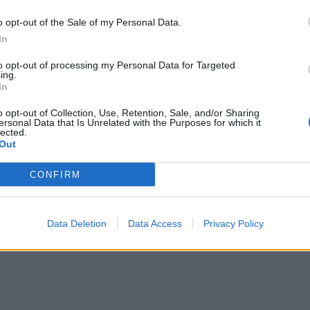
o opt-out of the Sale of my Personal Data.
In
υρκικής διπλωματίας, Μεβλούτ Τσαβούσογλου,
to opt-out of processing my Personal Data for Targeted
με τον Ρώσο ομόλογό του, Σεργκέι Λαβρόφ,
ing.
In
ό τον συνομιλητή του – πάντοτε σύμφωνα με το
o opt-out of Collection, Use, Retention, Sale, and/or Sharing
 στις στρατιωτικές της επιχειρήσεις κατά της
ersonal Data that Is Unrelated with the Purposes for which it
lected.
Out
CONFIRM
Data Deletion
Data Access
Privacy Policy