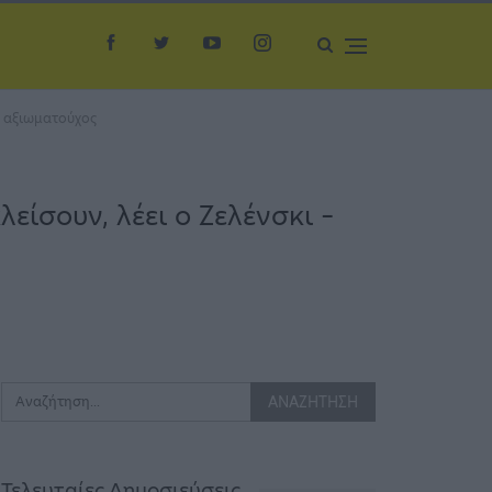
ς αξιωματούχος
είσουν, λέει ο Ζελένσκι –
Τελευταίες Δημοσιεύσεις