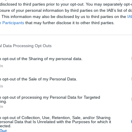
disclosed to third parties prior to your opt-out. You may separately opt-
losure of your personal information by third parties on the IAB’s list of
. This information may also be disclosed by us to third parties on the
IA
Participants
that may further disclose it to other third parties.
l Data Processing Opt Outs
o opt-out of the Sharing of my personal data.
λοντίμιρ Ζελένσκι είχε τη νύχτα ο Γερμανός
In
o opt-out of the Sale of my Personal Data.
In
πό τον Ουκρανό πρόεδρο Βολοντίμιρ Ζελένσκι
to opt-out of processing my Personal Data for Targeted
 εργοστάσιο της Ζαπορίζια κατά τη διάρκεια
ing.
In
α σοβαρές συνέπειες δεν επαληθεύονται».
o opt-out of Collection, Use, Retention, Sale, and/or Sharing
ersonal Data that Is Unrelated with the Purposes for which it
 τη νύχτα, ο οποίος μου τηλεφώνησε», είπε ο
lected.
Out