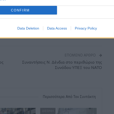
ή.
CONFIRM
 κίνδυνοι για τους οποίους ανησυχούσαμε δεν
ρίστηκε σε ένα διοικητικό κτίριο».
Data Deletion
Data Access
Privacy Policy
ΕΠΌΜΕΝΟ ΆΡΘΡΟ
ος
Συναντήσεις Ν. Δένδια στο περιθώριο της
Συνόδου ΥΠΕΞ του ΝΑΤΟ
Περισσότερα Από Τον Συντάκτη
ΔΙΕΘΝΉ