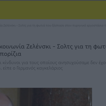
α Ζελένσκι – Σολτς για τη φωτιά που ξέσπασε στον πυρηνικό εργοστάσιο 
κοινωνία Ζελένσκι – Σολτς για τη φω
πορίζια
οι κίνδυνοι για τους οποίους ανησυχούσαμε δεν έχ
», είπε ο Γερμανός καγκελάριος