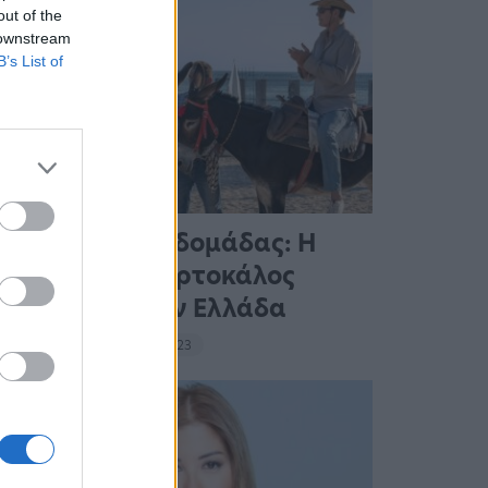
out of the
 downstream
B’s List of
Ταινίες της Εβδομάδας: Η
οικογένεια Πορτοκάλος
ταξιδεύει στην Ελλάδα
18:39 - 14 Σεπτεμβρίου 2023