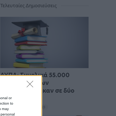
Τελευταίες Δημοσιεύσεις
ΔΥΠΑ: Συνολικά 55.000
voucher βιβλίων
ενεργοποιήθηκαν σε δύο
εβδομάδες
sonal or
ection to
19:53 - 14 Σεπτεμβρίου 2023
ou may
 personal