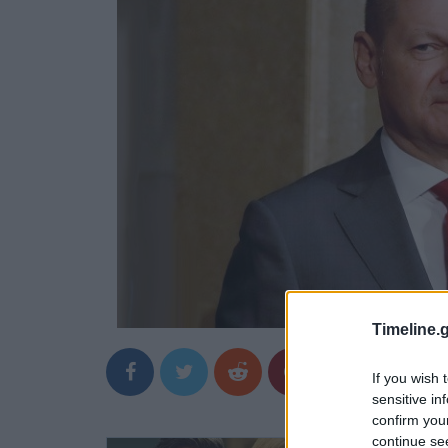
Timeline.g
If you wish 
sensitive in
confirm you
continue se