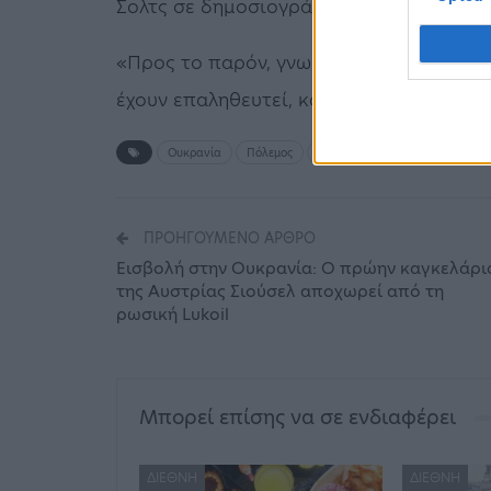
Σολτς σε δημοσιογράφους την Παρασκευ
«Προς το παρόν, γνωρίζουμε ότι όλοι οι
έχουν επαληθευτεί, καθώς η φωτιά περιο
Ουκρανία
Πόλεμος
Ρωσία
ΠΡΟΗΓΟΎΜΕΝΟ ΆΡΘΡΟ
Εισβολή στην Ουκρανία: Ο πρώην καγκελάρι
της Αυστρίας Σιούσελ αποχωρεί από τη
ρωσική Lukoil
Μπορεί επίσης να σε ενδιαφέρει
ΔΙΕΘΝΉ
ΔΙΕΘΝΉ