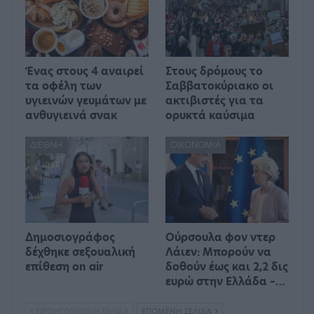
Ένας στους 4 αναιρεί
Στους δρόμους το
τα οφέλη των
Σαββατοκύριακο οι
υγιεινών γευμάτων με
ακτιβιστές για τα
ανθυγιεινά σνακ
ορυκτά καύσιμα
ΔΙΕΘΝΉ
ΟΙΚΟΝΟΜΊΑ
Δημοσιογράφος
Ούρσουλα φον ντερ
δέχθηκε σεξουαλική
Λάιεν: Μπορούν να
επίθεση on air
δοθούν έως και 2,2 δις
ευρώ στην Ελλάδα –…
ΠΡΟΗΓΟΎΜΕΝΗ ΣΕΛΊΔΑ
ΕΠΌΜΕΝΗ ΣΕΛΊΔΑ