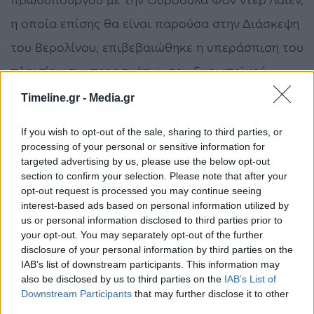
η οποία επίσης θα είναι παρούσα στην Διάσκεψη
του Βερολίνου, επιβεβαιώθηκε η υπεράσπιση του
πλαισίου συμπερασμάτων του Ευρωπαϊκού
Συμβουλίου και η έκφραση των θέσεων της
Timeline.gr -
Media.gr
Ελλάδας δια των εκπροσώπων της Ευρωπαϊκής
If you wish to opt-out of the sale, sharing to third parties, or
Ένωσης στη Διάσκεψη του Βερολίνου, που
processing of your personal or sensitive information for
targeted advertising by us, please use the below opt-out
διεξάγεται σήμερα.
section to confirm your selection. Please note that after your
opt-out request is processed you may continue seeing
Να σημειωθεί ότι την Πέμπτη το βράδυ, την ώρα
interest-based ads based on personal information utilized by
us or personal information disclosed to third parties prior to
που έφθανε στην Αθήνα υπό άκρα μυστικότητα ο
your opt-out. You may separately opt-out of the further
Χαλίφα Χαφτάρ ο πρωθυπουργός έστελνε μήνυμα
disclosure of your personal information by third parties on the
IAB’s list of downstream participants. This information may
με τηλεοπτική του συνέντευξη ότι η Ελλάδα θα
also be disclosed by us to third parties on the
IAB’s List of
Downstream Participants
that may further disclose it to other
ασκήσει βέτο στην οποιαδήποτε απόφαση που
third parties.