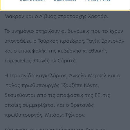
Βλαντιμίρ Πούτιν, ο Γάλλος πρόεδρος, Εμανουέλ
Μακρόν και ο Λίβυος στρατάρχης Χαφτάρ.
Το μνημόνιο στηρίζουν οι δυνάμεις που το έχουν
υπογράψει, ο Τούρκος πρόεδρος, Ταγίπ Ερντογάν
και ο επικεφαλής της κυβέρνησης Εθνικής
Συμφωνίας, Φαγέζ αλ Σάρατζ.
Η Γερμανίδα καγκελάριος, Άγκελα Μέρκελ και ο
Ιταλός πρωθυπουργός Τζουζέπε Κόντε,
δεσμεύονται από τις αποφάσεις της ΕΕ, τις
οποίες συμμερίζεται και ο Βρετανός
πρωθυπουργός, Μπόρις Τζόνσον.
Σύμφωνα με την ανακοίνωση της Άνγκελα