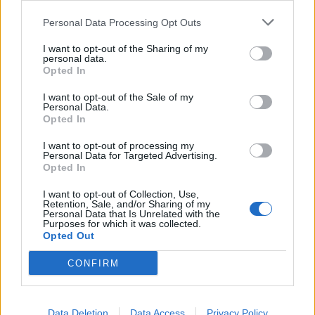
δεν ακυρώνει το Μνημόνιο Τουρκίας-Λιβύης,
Personal Data Processing Opt Outs
τόσο σε επίπεδο ΥΠΕΞ όσο και σε επίποδο
I want to opt-out of the Sharing of my
Συνόδου Κορυφής. «Η Ελλάδα σε επίπεδο
personal data.
Opted In
Συμβουλίου Κορυφής δεν πρόκειται ποτέ να
I want to opt-out of the Sale of my
δεχτεί καμιά πολιτική λύση στη Λιβύη η οποία να
Personal Data.
Opted In
μην έχει ως προϋπόθεση την ακύρωση των
I want to opt-out of processing my
μνημονίων με την Τουρκία» σημείωσε για το
Personal Data for Targeted Advertising.
Opted In
ζήτημα της Λιβύης ο Κυριάκος Μητσοτάκης.
I want to opt-out of Collection, Use,
Retention, Sale, and/or Sharing of my
Από τις δυνάμεις που θα μετέχουν στη Διάσκεψη
Personal Data that Is Unrelated with the
Purposes for which it was collected.
του Βερολίνου, κοινή θέση με την Ελλάδα κατά
Opted Out
του τουρκολιβυκού μνημονίου έχουν εκφράσει
CONFIRM
επισήμως η Αίγυπτος, ο Αμερικανός υπουργός
Εξωτερικών, Μάικ Πομπέο, ο Ρώσος πρόεδρος,
Data Deletion
Data Access
Privacy Policy