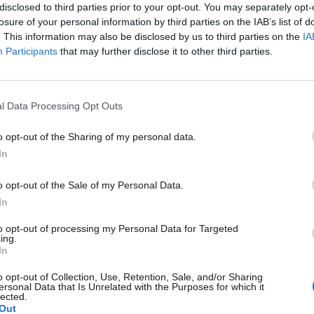
disclosed to third parties prior to your opt-out. You may separately opt-
 στο πλαίσιο της αγοράς της Τουρκίας δεύτερης
losure of your personal information by third parties on the IAB’s list of
. This information may also be disclosed by us to third parties on the
IA
ατος S-400 από τη Ρωσία. Οι
Participants
that may further disclose it to other third parties.
μο» στάδιο, είπε ο Ντεμίρ. «Η υπογραφή της
l Data Processing Opt Outs
κία παραμένει απτόητη παρά την προοπτική να
o opt-out of the Sharing of my personal data.
ς, για την αγορά των ρωσικών S-400. Μόλις
In
οθέσεων της αμερικανικής γερουσίας ψήφισε
o opt-out of the Sale of my Personal Data.
ης Τουρκίας, τόσο για την αγορά του ρωσικού
In
 τη στρατιωτική επίθεση στη Συρία.
to opt-out of processing my Personal Data for Targeted
ing.
In
ε για μια ακόμη φορά την Τουρκία ότι θα
o opt-out of Collection, Use, Retention, Sale, and/or Sharing
ει να πάρει τα αμερικανικά F-35. «Αν η
ersonal Data that Is Unrelated with the Purposes for which it
lected.
 ο δρόμος για να το κάνει είναι να ξεφορτωθεί
Out