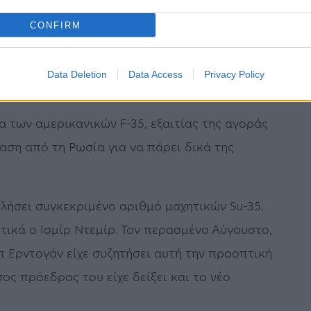
ποθήκη και να τους κλειδώσει. Θα πρέπει να
CONFIRM
ήλωσε ο εκπρόσωπος του Πενταγώνου,
Ερντογάν έχει ξεκαθαρίσει επανειλημμένα ότι
Data Deletion
Data Access
Privacy Policy
 των αμερικανικών F-35, εξαιτίας της αγοράς
αση από τη Ρωσία για να πάρει δικά της
λήσει συγκεκριμένο αριθμό μαχητικών Su-35,
ετικά ο Ισμίρ Ντεμίρ. Τον περασμένο Αύγουστο,
ίπ Ερντογάν είχε συζητήσει αυτή την προοπτική
ος πρόεδρος του είχε δείξει και το νέο