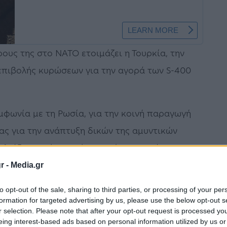
ους της στο ΝΑΤΟ ετοιμάζει η Τουρκία, την
επιβολής κυρώσεων για την αγορά των S-400
μφωνία με τη Ρωσία, για την κοινή παραγωγή
ς για την ανάπτυξη δικών της αμυντικών
λιάζοντας ότι αυτό μπορεί να ενισχύσει τις
α απομακρύνεται από τη Συμμαχία.
r -
Media.gr
ις τελικές λεπτομέρειες που αφορούν την
to opt-out of the sale, sharing to third parties, or processing of your per
formation for targeted advertising by us, please use the below opt-out s
μματιών στην Τουρκία και την απόκτηση
r selection. Please note that after your opt-out request is processed y
eing interest-based ads based on personal information utilized by us or
 επικεφαλής της αμυντικής βιομηχανίας της