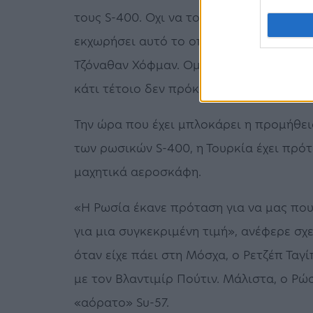
τους S-400. Οχι να τους βάλει σε μια α
εκχωρήσει αυτό το οπλικό σύστημα», δ
Τζόναθαν Χόφμαν. Ομως, ο Ρετζέπ Ταγίπ 
κάτι τέτοιο δεν πρόκειται να συμβεί.
Την ώρα που έχει μπλοκάρει η προμήθεια
των ρωσικών S-400, η Τουρκία έχει πρότ
μαχητικά αεροσκάφη.
«Η Ρωσία έκανε πρόταση για να μας που
για μια συγκεκριμένη τιμή», ανέφερε σχ
όταν είχε πάει στη Μόσχα, ο Ρετζέπ Ταγ
με τον Βλαντιμίρ Πούτιν. Μάλιστα, ο Ρώσ
«αόρατο» Su-57.