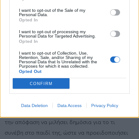
σε ένα πολύ ευάλωτο στάδιο».
I want to opt-out of the Sale of my
Personal Data.
Και πρόσθεσε ότι αυτό που τη βασάνιζε
Opted In
περισσότερο είναι ότι επιστρέφοντας στην
I want to opt-out of processing my
Personal Data for Targeted Advertising.
πατρίδα της συνειδητοποίησε ότι ήταν πλέον
Opted In
πολύ αργά για να βρεθεί ο δράστης.
I want to opt-out of Collection, Use,
Retention, Sale, and/or Sharing of my
Personal Data that Is Unrelated with the
«Αυτό ακριβώς τη βασάνιζε. Και η ίδια έλεγε πως
Purposes for which it was collected.
Opted Out
έχει στοιχειωθεί από το τραύμα και τη σκέψη του
CONFIRM
τι είχε γίνει και ότι δεν θα υπάρξει καμία
απόδοση δικαιοσύνης. Ένιωθε πολύ αβοήθητη».
Data Deletion
Data Access
Privacy Policy
Η μητέρα της 18χρονης Τζούλι, ανέφερε πως πήρε
την απόφαση να μιλήσει δημόσια για το τι
συνέβη στο παιδί της, ώστε να προειδοποιήσει