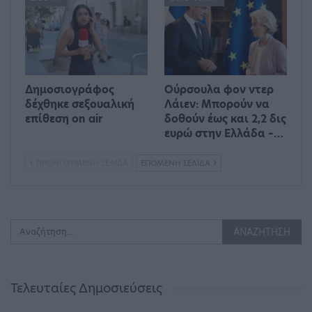
Δημοσιογράφος
Ούρσουλα φον ντερ
δέχθηκε σεξουαλική
Λάιεν: Μπορούν να
επίθεση on air
δοθούν έως και 2,2 δις
ευρώ στην Ελλάδα –…
ΠΡΟΗΓΟΎΜΕΝΗ ΣΕΛΊΔΑ
ΕΠΌΜΕΝΗ ΣΕΛΊΔΑ
Τελευταίες Δημοσιεύσεις