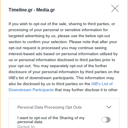
μώλωπες στο σώμα της και έτσι κατάλαβε ότι
Timeline.gr -
Media.gr
«κάτι απαίσιο της είχε συμβεί» χωρίς όμως να
If you wish to opt-out of the sale, sharing to third parties, or
ξέρει τι ακριβώς.
processing of your personal or sensitive information for
targeted advertising by us, please use the below opt-out
Η μητέρα της Τζούλι, Άννα, μιλώντας στη Mirror
section to confirm your selection. Please note that after your
opt-out request is processed you may continue seeing
περιέγραψε τον εφιάλτη που βίωνε η κόρη της:
interest-based ads based on personal information utilized by
us or personal information disclosed to third parties prior to
«Η Τζούλι που επέστρεψε από την Ελλάδα
your opt-out. You may separately opt-out of the further
λειτουργούσε σε δύο διαφορετικά επίπεδα. Σε
disclosure of your personal information by third parties on the
IAB’s list of downstream participants. This information may
ένα λειτουργικό και σε ένα δεύτερο στο οποίο
also be disclosed by us to third parties on the
IAB’s List of
πάλευε να καλύψει τα κενά μνήμης που είχε από
Downstream Participants
that may further disclose it to other
third parties.
τον βιασμό. Μας προειδοποίησε ο σύμβουλος
Personal Data Processing Opt Outs
στο κολλέγιό της ότι θα χρειαστεί να
I want to opt-out of the Sharing of my
παρακολουθείται από ειδικό και ότι βρίσκεται
personal data.
Opted In