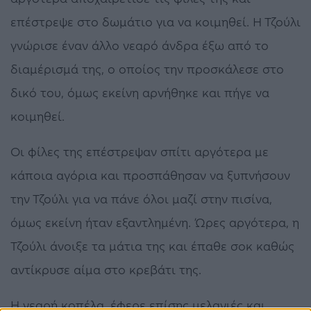
επέστρεψε στο δωμάτιο για να κοιμηθεί. Η Τζούλι
γνώρισε έναν άλλο νεαρό άνδρα έξω από το
διαμέρισμά της, ο οποίος την προσκάλεσε στο
δικό του, όμως εκείνη αρνήθηκε και πήγε να
κοιμηθεί.
Οι φίλες της επέστρεψαν σπίτι αργότερα με
κάποια αγόρια και προσπάθησαν να ξυπνήσουν
την Τζούλι για να πάνε όλοι μαζί στην πισίνα,
όμως εκείνη ήταν εξαντλημένη. Ώρες αργότερα, η
Τζούλι άνοιξε τα μάτια της και έπαθε σοκ καθώς
αντίκρυσε αίμα στο κρεβάτι της.
Η νεαρή κοπέλα, έφερε επίσης μελανιές και