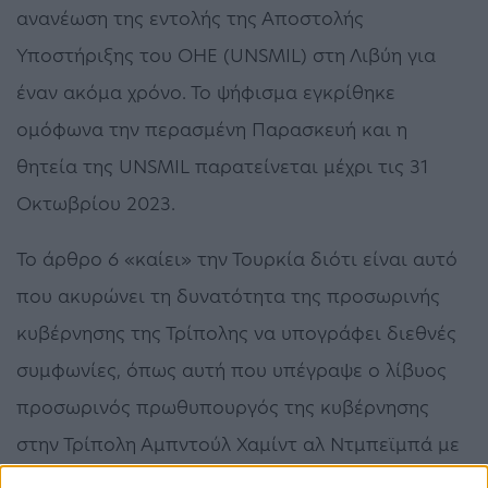
ανανέωση της εντολής της Αποστολής
Υποστήριξης του ΟΗΕ (UNSMIL) στη Λιβύη για
έναν ακόμα χρόνο. Το ψήφισμα εγκρίθηκε
ομόφωνα την περασμένη Παρασκευή και η
θητεία της UNSMIL παρατείνεται μέχρι τις 31
Οκτωβρίου 2023.
Το άρθρο 6 «καίει» την Τουρκία διότι είναι αυτό
που ακυρώνει τη δυνατότητα της προσωρινής
κυβέρνησης της Τρίπολης να υπογράφει διεθνές
συμφωνίες, όπως αυτή που υπέγραψε ο λίβυος
προσωρινός πρωθυπουργός της κυβέρνησης
στην Τρίπολη Αμπντούλ Χαμίντ αλ Ντμπεϊμπά με
την Αγκυρα για την αξιοποίηση των λιβυκών