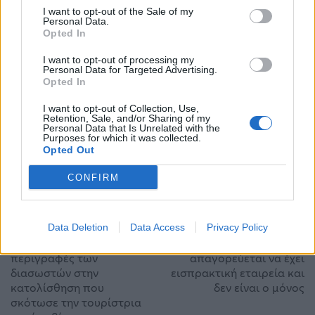
μακροπρόθεσμες υποχρεώσεις», τόνιζε ο
I want to opt-out of the Sale of my
Personal Data.
εκπρόσωπος του αμερικανικού υπουργείου
Opted In
Εξωτερικών για τη συμφωνία Ντμπεϊμπά –
I want to opt-out of processing my
Personal Data for Targeted Advertising.
Αγκυρας.
Opted In
I want to opt-out of Collection, Use,
Πηγή: africaintelligence.com, ObservatoryLY,
Retention, Sale, and/or Sharing of my
Personal Data that Is Unrelated with the
echedoros-a.gr
Purposes for which it was collected.
Opted Out
Λιβύη
Συμφωνία Τουρκίας-Λιβύης
Τουρκία
CONFIRM
ΠΡΟΗΓΟΎΜΕΝΟ ΆΡΘΡΟ
ΕΠΌΜΕΝΟ ΆΡΘΡΟ
Data Deletion
Data Access
Privacy Policy
Κρήτη: Οι σοκαριστικές
Κούγιας για Πάτση: Δεν
περιγραφές των
απαγορεύεται να έχει
διασωστών στην
εισπρακτική εταιρεία και
κατολίσθηση που
δεν είναι ο μόνος
σκότωσε την τουρίστρια