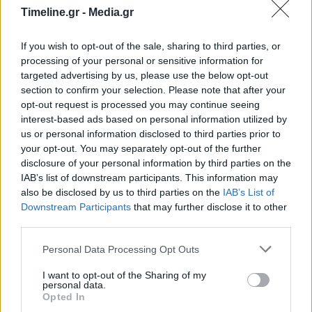
Timeline.gr -
Media.gr
υδρογονανθράκων.
If you wish to opt-out of the sale, sharing to third parties, or
Το Στέιτ Ντιπάρτμεντ
processing of your personal or sensitive information for
targeted advertising by us, please use the below opt-out
Την Πολιτική Συμφωνία για τη Λιβύη (LPDF), στην
section to confirm your selection. Please note that after your
opt-out request is processed you may continue seeing
οποία περιλαμβάνεται το άρθρο 6, είχε μάλιστα
interest-based ads based on personal information utilized by
us or personal information disclosed to third parties prior to
επικαλεστεί το Στέιτ Ντιπάρτμεντ όταν
your opt-out. You may separately opt-out of the further
τοποθετήθηκε γι’ αυτό το επίμαχο θέμα.
disclosure of your personal information by third parties on the
IAB’s list of downstream participants. This information may
also be disclosed by us to third parties on the
IAB’s List of
«Η προσωρινή κυβέρνηση της Λιβύης
Downstream Participants
that may further disclose it to other
υποχρεούται με βάση το Φόρουμ για τον
third parties.
Πολιτικό Διάλογο στη Λιβύη (LPDF) να μην
Personal Data Processing Opt Outs
υπογράφει νέες συμφωνίες, που διαταράσσουν
I want to opt-out of the Sharing of my
personal data.
τις εξωτερικές σχέσεις της χώρας ή επιφέρουν
Opted In