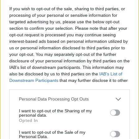
της εφημερίδας που ανέφερε ότι ο Αμερικανός
If you wish to opt-out of the sale, sharing to third parties, or
processing of your personal or sensitive information for
πρόεδρος έλαβε γραπτή ενημέρωση για το θέμα
targeted advertising by us, please use the below opt-out
τον Φεβρουάριο. Αφού το σαββατοκύριακο ο
section to confirm your selection. Please note that after your
opt-out request is processed you may continue seeing
ίδιος ο πρόεδρος είπε ότι δεν ενημερώθηκε για
interest-based ads based on personal information utilized by
us or personal information disclosed to third parties prior to
το θέμα, ο Λευκός Οίκος υποστήριξε έπειτα ότι ο
your opt-out. You may separately opt-out of the further
μεγιστάνας πρόεδρος δεν ενημερώθηκε
disclosure of your personal information by third parties on the
IAB’s list of downstream participants. This information may
«προσωπικά» αλλά δεν απάντησε εάν έλαβε
also be disclosed by us to third parties on the
IAB’s List of
γραπτή ενημέρωση, αν τη διάβασε και γιατί δεν
Downstream Participants
that may further disclose it to other
third parties.
αντέδρασε πιο επιθετικά αν αυτό συνέβη.
Personal Data Processing Opt Outs
I want to opt-out of the Sharing of my
personal data.
Opted In
Ο Ο’ Μπράιαν και άλλοι βοηθοί προσπάθησαν να
I want to opt-out of the Sale of my
κατευνάσουν την αντιπαράθεση για το τι και το
Personal Data.