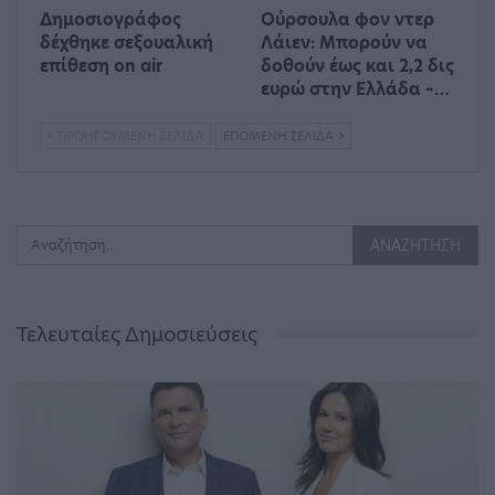
Δημοσιογράφος
Ούρσουλα φον ντερ
δέχθηκε σεξουαλική
Λάιεν: Μπορούν να
επίθεση on air
δοθούν έως και 2,2 δις
ευρώ στην Ελλάδα –…
ΠΡΟΗΓΟΎΜΕΝΗ ΣΕΛΊΔΑ
ΕΠΌΜΕΝΗ ΣΕΛΊΔΑ
Τελευταίες Δημοσιεύσεις