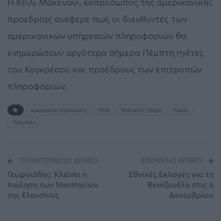
Η Κέιλι ΜακΕνάνι, εκπρόσωπος της αμερικανικής
προεδρίας ανέφερε πως οι διευθυντές των
αμερικανικών υπηρεσιών πληροφοριών θα
ενημερώσουν αργότερα σήμερα Πέμπτη ηγέτες
του Κογκρέσου και προέδρους των επιτροπών
πληροφοριών.
αμερικανοι στρατιωτες
ΗΠΑ
Ντόναλντ Τραμπ
Ρωσία
Ταλιμπάν
ΠΡΟΗΓΟΎΜΕΝΟ ΆΡΘΡΟ
ΕΠΌΜΕΝΟ ΆΡΘΡΟ
Γεωργιάδης: Κλείνει η
Εθνικές Εκλογές για τη
πώληση των Ναυπηγίων
Βενεζουέλα στις 6
της Ελευσίνας
Δεκεμβρίου