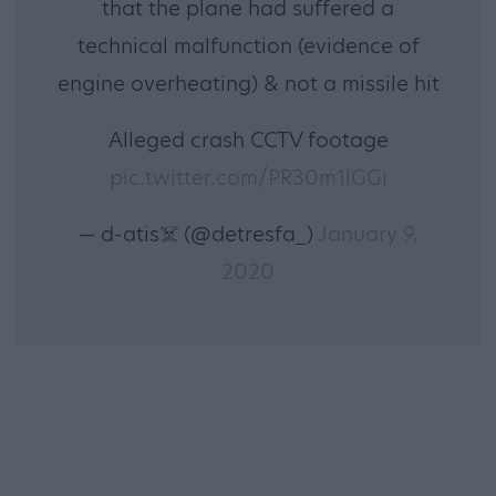
that the plane had suffered a
technical malfunction (evidence of
engine overheating) & not a missile hit
Alleged crash CCTV footage
pic.twitter.com/PR30m1lGGi
— d-atis☠️ (@detresfa_)
January 9,
2020