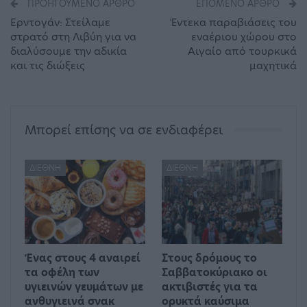
ΠΡΟΗΓΟΎΜΕΝΟ ΆΡΘΡΟ
ΕΠΌΜΕΝΟ ΆΡΘΡΟ
Ερντογάν: Στείλαμε
Έντεκα παραβιάσεις του
στρατό στη Λιβύη για να
εναέριου χώρου στο
διαλύσουμε την αδικία
Αιγαίο από τουρκικά
και τις διώξεις
μαχητικά
Μπορεί επίσης να σε ενδιαφέρει
ΔΙΕΘΝΉ
ΔΙΕΘΝΉ
Ένας στους 4 αναιρεί
Στους δρόμους το
τα οφέλη των
Σαββατοκύριακο οι
υγιεινών γευμάτων με
ακτιβιστές για τα
ανθυγιεινά σνακ
ορυκτά καύσιμα