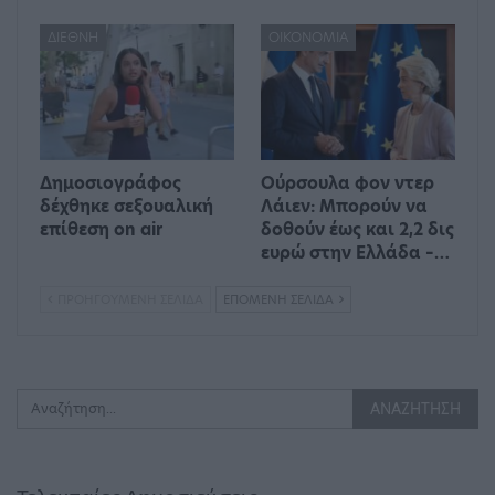
ΔΙΕΘΝΉ
ΟΙΚΟΝΟΜΊΑ
Δημοσιογράφος
Ούρσουλα φον ντερ
δέχθηκε σεξουαλική
Λάιεν: Μπορούν να
επίθεση on air
δοθούν έως και 2,2 δις
ευρώ στην Ελλάδα –…
ΠΡΟΗΓΟΎΜΕΝΗ ΣΕΛΊΔΑ
ΕΠΌΜΕΝΗ ΣΕΛΊΔΑ