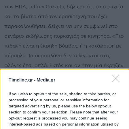
των ΗΠΑ, Jeffrey Guzzetti, δήλωσε ότι τα στοιχεία
και το βίντεο από τον ερασιτέχνη που έχει
παρακολουθήσει, δείχνει να μην συμφωνεί στο
σενάριο εκδήλωσης πυρκαγιάς σε κινητήρα. «Πιο
πιθανή είναι η έκρηξη βόμβας, ή η κατάρριψη με
πύραυλο. Τα αεροπλάνα δεν τυλίγονται στις
φλόγες έτσι απλά. Εκτός και αν ήταν μία έκρηξη»,
υπογραμμίζει.
Timeline.gr -
Media.gr
Η προσπάθεια των υπηρεσιών πληροφοριών να
If you wish to opt-out of the sale, sharing to third parties, or
κατανοήσουν τι συνέβη καταγράφεται την ώρα
processing of your personal or sensitive information for
targeted advertising by us, please use the below opt-out
που τα αεροσκάφη 737 MAX της Boeing
section to confirm your selection. Please note that after your
opt-out request is processed you may continue seeing
συνεχίζουν να είναι καθηλωμένα στο έδαφος
interest-based ads based on personal information utilized by
μετά τα δυστυχήματα στα οποία ενεπλάκησαν