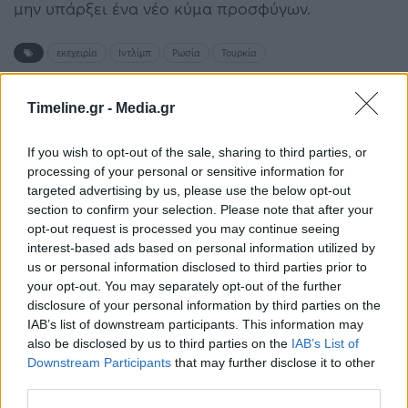
μην υπάρξει ένα νέο κύμα προσφύγων.
εκεχειρία
Ιντλίμπ
Ρωσία
Τουρκία
Timeline.gr -
Media.gr
ΠΡΟΗΓΟΎΜΕΝΟ ΆΡΘΡΟ
ΕΠΌΜΕΝΟ ΆΡΘΡΟ
Πάιατ για Μητσοτάκη:
Πρόσθετες κυρώσεις σε
If you wish to opt-out of the sale, sharing to third parties, or
Σπάνια έχω δει τόσο
βάρος του Ιράν
processing of your personal or sensitive information for
ζεστή και ενθουσιώδη
ανακοίνωσαν οι ΗΠΑ
targeted advertising by us, please use the below opt-out
υποδοχή σε ξένο ηγέτη
section to confirm your selection. Please note that after your
opt-out request is processed you may continue seeing
interest-based ads based on personal information utilized by
us or personal information disclosed to third parties prior to
your opt-out. You may separately opt-out of the further
Μπορεί επίσης να σε ενδιαφέρει
disclosure of your personal information by third parties on the
IAB’s list of downstream participants. This information may
ΔΙΕΘΝΉ
ΔΙΕΘΝΉ
also be disclosed by us to third parties on the
IAB’s List of
Downstream Participants
that may further disclose it to other
third parties.