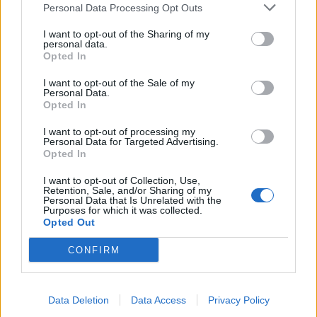
Personal Data Processing Opt Outs
I want to opt-out of the Sharing of my
Ένας στους 4 αναιρεί
Στους δρόμους το
personal data.
τα οφέλη των
Σαββατοκύριακο οι
Opted In
υγιεινών γευμάτων με
ακτιβιστές για τα
I want to opt-out of the Sale of my
ανθυγιεινά σνακ
ορυκτά καύσιμα
Personal Data.
Opted In
ΔΙΕΘΝΉ
ΟΙΚΟΝΟΜΊΑ
I want to opt-out of processing my
Personal Data for Targeted Advertising.
Opted In
I want to opt-out of Collection, Use,
Retention, Sale, and/or Sharing of my
Personal Data that Is Unrelated with the
Δημοσιογράφος
Ούρσουλα φον ντερ
Purposes for which it was collected.
Opted Out
δέχθηκε σεξουαλική
Λάιεν: Μπορούν να
επίθεση on air
δοθούν έως και 2,2 δις
CONFIRM
ευρώ στην Ελλάδα –…
ΠΡΟΗΓΟΎΜΕΝΗ ΣΕΛΊΔΑ
ΕΠΌΜΕΝΗ ΣΕΛΊΔΑ
Data Deletion
Data Access
Privacy Policy