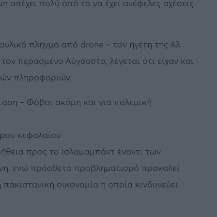
η απέχει πολύ από το να έχει ανέφελες σχέσεις
αυλικό πλήγμα από drone – τον ηγέτη της Αλ
τον περασμένο Αύγουστο, λέγεται ότι είχαν και
ιών πληροφοριών.
ταση – Φόβοι ακόμη και για πολεμική
ύρου κεφαλαίου
οήθεια προς το Ισλαμαμπάντ έναντι των
ένη, ενώ πρόσθετο προβληματισμό προκαλεί
 πακιστανική οικονομία η οποία κινδυνεύει