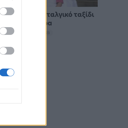
Συναυλία-νοσταλγικό ταξίδι
με άρωμα Abba
14:16 - 14 Σεπτεμβρίου 2023