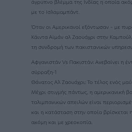
άγρυπνο βλέμμα της Ινδίας η οποία ακόμ
με το Ισλαμαμπάντ.
Όταν οι Αμερικανοί εξόντωσαν – με πυρ
Κάιντα Αϊμάν αλ Ζαουάχρι στην Καμπούλ 
τη συνδρομή των πακιστανικών υπηρεσ
Αφγανιστάν Vs Πακιστάν: Ανεβαίνει η έν
σύρραξη-1
Θάνατος Αλ Ζαουάχρι: Το τέλος ενός μα
Μέχρι στιγμής πάντως, η αμερικανική β
ταλιμπανικών απειλών είναι περιορισμ
και η κατάσταση στην οποία βρίσκεται η
ακόμη και με χρεοκοπία.