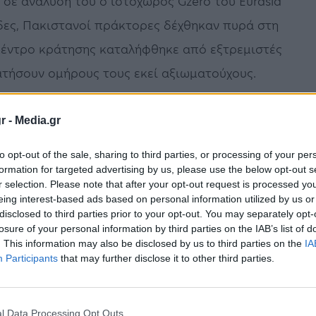
σε ανάλυσή του ο ιστοχώρος Gzero του Eurasia
δες, Πακιστανοί πράκτορες δέχθηκαν πυρά στη
 κέντρο κράτησης καταλήφθηκε από εξτρεμιστές
ατήσουν ομήρους τους εκεί αξιωματούχους.
Πακιστάν αυξήθηκαν σημαντικά από τον
r -
Media.gr
ε δηλαδή που οι Ταλιμπάν επέστρεψαν στην
to opt-out of the sale, sharing to third parties, or processing of your per
τας μαζικά πολλά από τα μέλη των TTP που
formation for targeted advertising by us, please use the below opt-out s
γανικών συνόρων.
r selection. Please note that after your opt-out request is processed y
eing interest-based ads based on personal information utilized by us or
disclosed to third parties prior to your opt-out. You may separately opt-
τημα στις περιοχές κοντά στα σύνορα των δύο
losure of your personal information by third parties on the IAB’s list of
ς σημειώθηκαν επιθέσεις (τουλάχιστον μία
. This information may also be disclosed by us to third parties on the
IA
Participants
that may further disclose it to other third parties.
 και στην πακιστανική πρωτεύουσα.
νικές Αρχές έχουν διαμηνύσει ότι θα
l Data Processing Opt Outs