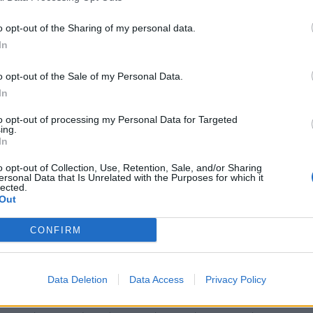
γκτον, να πλήξουν θέσεις και κρησφύγετα των
o opt-out of the Sharing of my personal data.
υνόρων του… Αφγανιστάν. Όσο για τους
In
ηνύσει ότι θα απαντήσουν εάν δεχθούν
o opt-out of the Sale of my Personal Data.
In
, πάρει θέση εμφατικά στο πλευρό του
to opt-out of processing my Personal Data for Targeted
ing.
του εκπροσώπου του Στέιτ Ντιπάρτμεντ, Νεντ
In
τις πακιστανικές δυνάμεις ενάντια στις
o opt-out of Collection, Use, Retention, Sale, and/or Sharing
ersonal Data that Is Unrelated with the Purposes for which it
ικανοί στρατιωτικοί πραγματοποίησαν
lected.
Out
τάν στο πλαίσιο της οποίας επισκέφθηκαν και
CONFIRM
φγανιστάν, όπως σημειώνουν οι αναλυτές του
Data Deletion
Data Access
Privacy Policy
νεργασία τους το τελευταίο διάστημα, υπό το