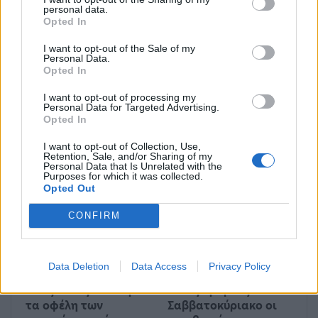
personal data.
Opted In
ΠΡΟΗΓΟΎΜΕΝΟ ΆΡΘΡΟ
ΕΠΌΜΕΝΟ ΆΡΘΡΟ
Ηλεία: Τον
Νανά Ταπάσκου: Η αιτία
I want to opt-out of the Sale of my
Personal Data.
κατασπάραξαν τσακάλια
του ξαφνικού θανάτου
Opted In
την ώρα που πήγαινε
του γνωστού μοντέλου
στην τουαλέτα
I want to opt-out of processing my
Personal Data for Targeted Advertising.
Opted In
I want to opt-out of Collection, Use,
Μπορεί επίσης να σε ενδιαφέρει
Retention, Sale, and/or Sharing of my
Personal Data that Is Unrelated with the
Purposes for which it was collected.
Opted Out
ΔΙΕΘΝΉ
ΔΙΕΘΝΉ
CONFIRM
Data Deletion
Data Access
Privacy Policy
Ένας στους 4 αναιρεί
Στους δρόμους το
τα οφέλη των
Σαββατοκύριακο οι