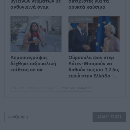
υγιεινών γευμάτων με
ακτιβιστές για τα
ανθυγιεινά σνακ
ορυκτά καύσιμα
ΔΙΕΘΝΉ
ΟΙΚΟΝΟΜΊΑ
Δημοσιογράφος
Ούρσουλα φον ντερ
δέχθηκε σεξουαλική
Λάιεν: Μπορούν να
επίθεση on air
δοθούν έως και 2,2 δις
ευρώ στην Ελλάδα –…
ΠΡΟΗΓΟΎΜΕΝΗ ΣΕΛΊΔΑ
ΕΠΌΜΕΝΗ ΣΕΛΊΔΑ