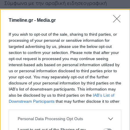
Σύμφωνα με την αραβική ειδησεογραφική
ιστοσελίδα Alarby, ο Ζακίρ ήταν επικεφαλής της
Timeline.gr -
Media.gr
αποστολής που εισήλθε στο προεδρικό μέγαρο,
στην Καμπούλ, μετά την κατάρρευση της
If you wish to opt-out of the sale, sharing to third parties, or
processing of your personal or sensitive information for
επίσημης κυβέρνησης.
targeted advertising by us, please use the below opt-out
section to confirm your selection. Please note that after your
Ο Ζακίρ φέρεται, επίσης, να ήταν αντίθετος στις
opt-out request is processed you may continue seeing
interest-based ads based on personal information utilized by
ειρηνευτικές συνομιλίες που
us or personal information disclosed to third parties prior to
πραγματοποιήθηκαν μεταξύ των Ταλιμπάν και
your opt-out. You may separately opt-out of the further
disclosure of your personal information by third parties on the
της αφγανικής κυβέρνησης το προηγούμενο
IAB’s list of downstream participants. This information may
also be disclosed by us to third parties on the
IAB’s List of
διάστημα.
Downstream Participants
that may further disclose it to other
third parties.
Αμπντούλ Καγιούμ Ζακίρ
Αφγανιστάν
Γκουαντάναμο
Ταλιμπάν
Personal Data Processing Opt Outs
I want to opt-out of the Sharing of my