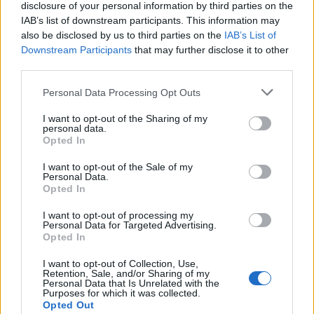
disclosure of your personal information by third parties on the
IAB’s list of downstream participants. This information may
Μπορεί επίσης να σε ενδιαφέρει
also be disclosed by us to third parties on the
IAB’s List of
Downstream Participants
that may further disclose it to other
third parties.
ΑΘΛΗΤΙΚΆ
ΠΟΛΙΤΙΚΉ
Personal Data Processing Opt Outs
I want to opt-out of the Sharing of my
personal data.
Opted In
Αντιγόνη
Μηδενική ανοχή στην
I want to opt-out of the Sale of my
Personal Data.
Ντρισμπιώτη:
οπαδική βία: Τα 4+2
Opted In
Κατέκτησε το χάλκινο
μέτρα Μητσοτάκη –
μετάλλιο στα 35 χλμ
Ανοιχτό το
I want to opt-out of processing my
βάδην στο
ενδεχόμενο ακόμα…
Personal Data for Targeted Advertising.
Opted In
Παγκόσμιο…
I want to opt-out of Collection, Use,
ΠΟΛΙΤΙΚΉ
ΑΘΛΗΤΙΚΆ
Retention, Sale, and/or Sharing of my
Personal Data that Is Unrelated with the
Purposes for which it was collected.
Opted Out