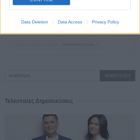
Κυριάκος
Ο κύκλος αίματος που
Μητσοτάκης: «Κάθε
δεν κλείνει ποτέ – 40
σύλλογος θα έχει έναν
χρόνια οπαδικές
Data Deletion
Data Access
Privacy Policy
σύνδεσμο – Ελπίζω να
δολοφονίες
μην…
ΠΡΟΗΓΟΎΜΕΝΗ ΣΕΛΊΔΑ
ΕΠΌΜΕΝΗ ΣΕΛΊΔΑ
Τελευταίες Δημοσιεύσεις