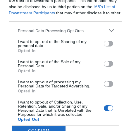
IAB’s list of downstream participants. This information may
also be disclosed by us to third parties on the
IAB’s List of
Downstream Participants
that may further disclose it to other
ΑΘΛΗΤΙΚΆ
ΠΟΛΙΤΙΚΉ
third parties.
Personal Data Processing Opt Outs
I want to opt-out of the Sharing of my
personal data.
Opted In
Αντιγόνη
Μηδενική ανοχή στην
Ντρισμπιώτη:
οπαδική βία: Τα 4+2
I want to opt-out of the Sale of my
Κατέκτησε το χάλκινο
μέτρα Μητσοτάκη –
Personal Data.
Opted In
μετάλλιο στα 35 χλμ
Ανοιχτό το
βάδην στο
ενδεχόμενο ακόμα…
I want to opt-out of processing my
Παγκόσμιο…
Personal Data for Targeted Advertising.
Opted In
ΠΟΛΙΤΙΚΉ
ΑΘΛΗΤΙΚΆ
I want to opt-out of Collection, Use,
Retention, Sale, and/or Sharing of my
Personal Data that Is Unrelated with the
Purposes for which it was collected.
Opted Out
CONFIRM