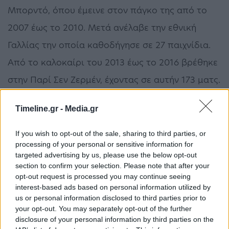
Μπορντό, όπου έμεινε στον πάγκο της από το
2007 έως το 2010. Μετά ανέλαβε την εθνική
Γαλλίας την οποία καθοδήγησε σε 27 παιχνίδια.
Από το καλοκαίρι του 2013 έως το 2016 βρέθηκε
στην Παρί Σεν Ζερμέν, έχοντας σε αυτήν 173 ματς.
Κορμπεράν
ΠΑΕ Ολυμπιακός
προπονητής
Timeline.gr -
Media.gr
If you wish to opt-out of the sale, sharing to third parties, or
ΠΡΟΗΓΟΎΜΕΝΟ ΆΡΘΡΟ
ΕΠΌΜΕΝΟ ΆΡΘΡΟ
processing of your personal or sensitive information for
targeted advertising by us, please use the below opt-out
Φυσικό αέριο: Κινείται σε
Συναγερμός στην Κρήτη:
section to confirm your selection. Please note that after your
χαμηλό 2 μηνών
Άνδρας απειλεί να πέσει
opt-out request is processed you may continue seeing
από γέφυρα στο Ρέθυμνο
interest-based ads based on personal information utilized by
us or personal information disclosed to third parties prior to
your opt-out. You may separately opt-out of the further
disclosure of your personal information by third parties on the
Μπορεί επίσης να σε ενδιαφέρει