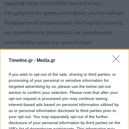
Αχμέτοφ στην ιστοσελίδα του συλλόγου.
«Τα χρήματα θα χρησιμοποιηθούν για την κάλυψη
διαφορετικών αναγκών,από την παροχή ιατρικής
και προσθετικής θεραπείας και ψυχολογικής
υποστήριξης μέχρι την ικανοποίηση
συγκεκριμένων αιτημάτων. Για να διασφαλιστεί η
Timeline.gr -
Media.gr
διαφάνεια, το έργο θα επιβλέπει μια
επαγγελματική ανεξάρτητη ομάδα που θα είναι
If you wish to opt-out of the sale, sharing to third parties, or
processing of your personal or sensitive information for
σε επαφή με τους υπερασπιστές της Αζοβστάλ,
targeted advertising by us, please use the below opt-out
τις οικογένειές τους, τους παρόχους φροντίδας
section to confirm your selection. Please note that after your
opt-out request is processed you may continue seeing
και τους εθελοντές», πρόσθεσε.
interest-based ads based on personal information utilized by
us or personal information disclosed to third parties prior to
Η Τσέλσι ανήκε στο παρελθόν στον Ρώσο Ρόμαν
your opt-out. You may separately opt-out of the further
disclosure of your personal information by third parties on the
Αμπράμοβιτς, ο οποίος έθεσε αναγκαστικά τον
IAB’s list of downstream participants. This information may