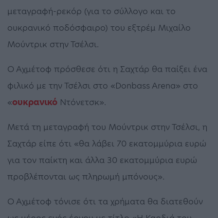
μεταγραφή-ρεκόρ (για το σύλλογο και το
ουκρανικό ποδόσφαιρο) του εξτρέμ Μιχαίλο
Μούντρικ στην Τσέλσι.
Ο Αχμέτοφ πρόσθεσε ότι η Σαχτάρ θα παίξει ένα
φιλικό με την Τσέλσι στο «Donbass Arena» στο
«
ουκρανικό
Ντόνετσκ».
Μετά τη μεταγραφή του Μούντρικ στην Τσέλσι, η
Σαχτάρ είπε ότι «θα λάβει 70 εκατομμύρια ευρώ
για τον παίκτη και άλλα 30 εκατομμύρια ευρώ
προβλέπονται ως πληρωμή μπόνους».
Ο Αχμέτοφ τόνισε ότι τα χρήματα θα διατεθούν
ως μέρος ενός έργου με τίτλο «Η Καρδιά του