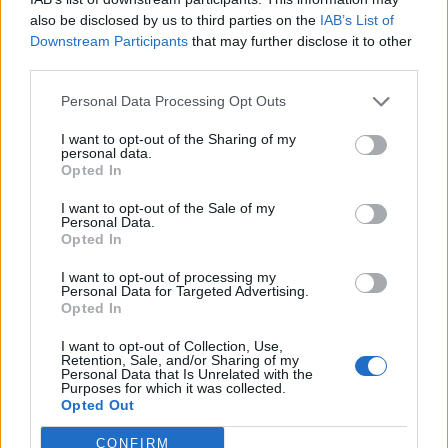
σύλλογο προς πώληση, μετά την εισβολή της
also be disclosed by us to third parties on the
IAB’s List of
Downstream Participants
that may further disclose it to other
Ρωσίας στην Ουκρανία, προτού εξαγοραστεί από
third parties.
έναν όμιλο με επικεφαλής τον Τόντ Μπόελι και
Personal Data Processing Opt Outs
την Clearlake Capital.
I want to opt-out of the Sharing of my
personal data.
Opted In
Premier League
Μούντρικ
Ουκρανία
Πόλεμος
Ρωσία
Σαχτάρ Ντόνετσκ
I want to opt-out of the Sale of my
Personal Data.
Opted In
ΠΡΟΗΓΟΎΜΕΝΟ ΆΡΘΡΟ
ΕΠΌΜΕΝΟ ΆΡΘΡΟ
I want to opt-out of processing my
Personal Data for Targeted Advertising.
Πειθαρχική δίωξη στην
Έκρηξη σε εργοστάσιο
Opted In
ΑΕΚ για καπνογόνα
χημικών στην Κίνα –
Στους 5 οι νεκροί
I want to opt-out of Collection, Use,
Retention, Sale, and/or Sharing of my
Personal Data that Is Unrelated with the
Purposes for which it was collected.
Opted Out
Μπορεί επίσης να σε ενδιαφέρει
CONFIRM