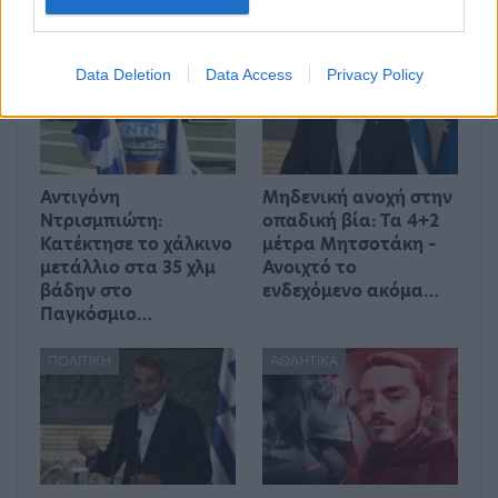
ΑΘΛΗΤΙΚΆ
ΠΟΛΙΤΙΚΉ
Data Deletion
Data Access
Privacy Policy
Αντιγόνη
Μηδενική ανοχή στην
Ντρισμπιώτη:
οπαδική βία: Τα 4+2
Κατέκτησε το χάλκινο
μέτρα Μητσοτάκη –
μετάλλιο στα 35 χλμ
Ανοιχτό το
βάδην στο
ενδεχόμενο ακόμα…
Παγκόσμιο…
ΠΟΛΙΤΙΚΉ
ΑΘΛΗΤΙΚΆ