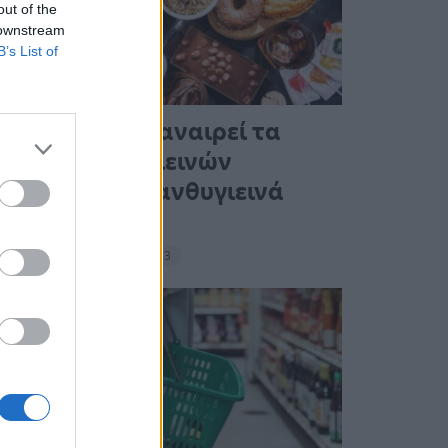
out of the
 downstream
B’s List of
Ένας στους 4 αναιρεί τα
οφέλη των υγιεινών
γευμάτων με ανθυγιεινά
σνακ
18:11 - 15 Σεπτεμβρίου 2023