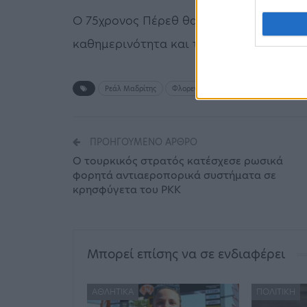
Ο 75χρονος Πέρεθ θα πρέπει να ξεκουρασ
καθημερινότητα και τις υποχρεώσεις το
Ρεάλ Μαδρίτης
Φλορεντίνο Πέρεθ
Χειρουργείο
ΠΡΟΗΓΟΎΜΕΝΟ ΆΡΘΡΟ
Ο τουρκικός στρατός κατέσχεσε ρωσικά
φορητά αντιαεροπορικά συστήματα σε
κρησφύγετα του PKK
Μπορεί επίσης να σε ενδιαφέρει
ΑΘΛΗΤΙΚΆ
ΠΟΛΙΤΙΚΉ