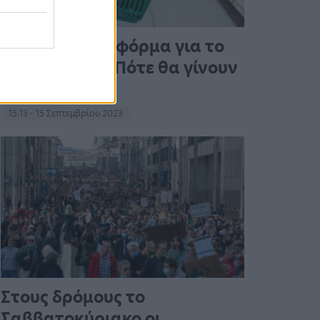
Άνοιξε η πλατφόρμα για το
Market Pass – Πότε θα γίνουν
οι πληρωμές
15:13 - 15 Σεπτεμβρίου 2023
Στους δρόμους το
Σαββατοκύριακο οι