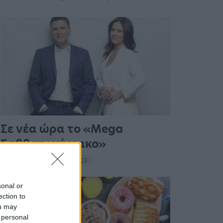
Σε νέα ώρα το «Mega
Σαββατοκύριακο»
20:14 - 15 Σεπτεμβρίου 2023
sonal or
ection to
ou may
 personal