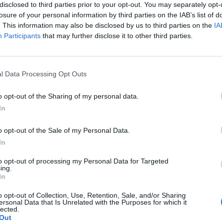
disclosed to third parties prior to your opt-out. You may separately opt-
losure of your personal information by third parties on the IAB’s list of
. This information may also be disclosed by us to third parties on the
IA
Participants
that may further disclose it to other third parties.
l Data Processing Opt Outs
o opt-out of the Sharing of my personal data.
 της Τρίτης (25/10) σε επιτυχή επέμβαση σε
In
ποίο αφαιρέθηκε ένα οζίδιο. Η
o opt-out of the Sale of my Personal Data.
η έγινε στο Πανεπιστημιακό Νοσοκομείο
In
ερίπου στις 12:30.
to opt-out of processing my Personal Data for Targeted
ing.
αδρίτης ήταν καλή, ενώ είναι προφανές ότι
In
το ταξίδι της στη Λειψία, για την
o opt-out of Collection, Use, Retention, Sale, and/or Sharing
ersonal Data that Is Unrelated with the Purposes for which it
lected.
ν ομίλων του Champions League.
Out