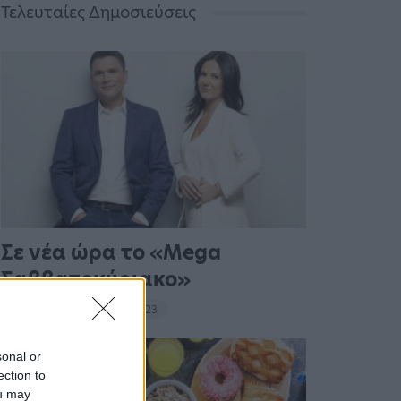
Τελευταίες Δημοσιεύσεις
Σε νέα ώρα το «Mega
Σαββατοκύριακο»
20:14 - 15 Σεπτεμβρίου 2023
sonal or
ection to
ou may