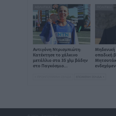
ΑΘΛΗΤΙΚΆ
ΠΟΛΙΤΙΚΉ
Αντιγόνη Ντρισμπιώτη:
Μηδενική 
Κατέκτησε το χάλκινο
οπαδική β
μετάλλιο στα 35 χλμ βάδην
Μητσοτάκη
στο Παγκόσμιο…
ενδεχόμε
ΠΡΟΗΓΟΎΜΕΝΗ ΣΕΛΊΔΑ
ΕΠΌΜΕΝΗ ΣΕΛΊΔΑ