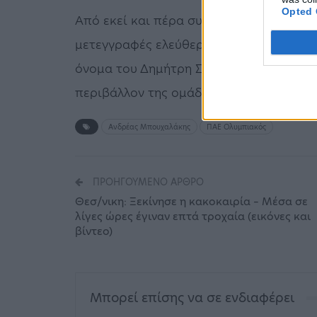
Opted 
Από εκεί και πέρα συνεχίζονται τα σενά
μετεγγραφές ελεύθερων παικτών επιτρέπ
όνομα του Δημήτρη Σιόβα να έχει «παίξε
περιβάλλον της ομάδας να μην βγαίνει κ
Ανδρέας Μπουχαλάκης
ΠΑΕ Ολυμπιακός
ΠΡΟΗΓΟΎΜΕΝΟ ΆΡΘΡΟ
Θεσ/νικη: Ξεκίνησε η κακοκαιρία – Μέσα σε
λίγες ώρες έγιναν επτά τροχαία (εικόνες και
βίντεο)
Μπορεί επίσης να σε ενδιαφέρει