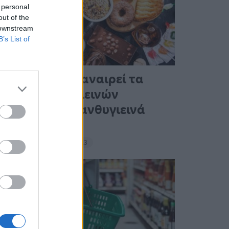
 personal
out of the
 downstream
B’s List of
Ένας στους 4 αναιρεί τα
οφέλη των υγιεινών
γευμάτων με ανθυγιεινά
σνακ
18:11 - 15 Σεπτεμβρίου 2023