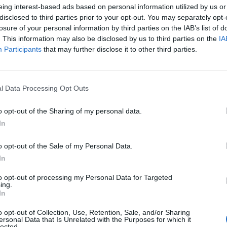
eing interest-based ads based on personal information utilized by us or
disclosed to third parties prior to your opt-out. You may separately opt-
losure of your personal information by third parties on the IAB’s list of
. This information may also be disclosed by us to third parties on the
IA
Participants
that may further disclose it to other third parties.
l Data Processing Opt Outs
ι κάτοικος Πειραιά ως το 2024, καθώς όπως
o opt-out of the Sharing of my personal data.
In
ωταθλητής», υπήρξε συμφωνία του Ολυμπιακού
εργασίας τους -που έληγε το 2022- κατά δύο
o opt-out of the Sale of my Personal Data.
In
τα και αύξηση στις αποδοχές του.
to opt-out of processing my Personal Data for Targeted
ing.
In
o opt-out of Collection, Use, Retention, Sale, and/or Sharing
ersonal Data that Is Unrelated with the Purposes for which it
lected.