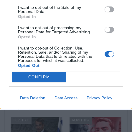
I want to opt-out of the Sale of my
Personal Data.
Opted In
Μπορεί επίσης να σε ενδιαφέρει
I want to opt-out of processing my
Personal Data for Targeted Advertising.
Opted In
ΑΘΛΗΤΙΚΆ
ΠΟΛΙΤΙΚΉ
I want to opt-out of Collection, Use,
Retention, Sale, and/or Sharing of my
Personal Data that Is Unrelated with the
Purposes for which it was collected.
Opted Out
Αντιγόνη
Μηδενική ανοχή στην
CONFIRM
Ντρισμπιώτη:
οπαδική βία: Τα 4+2
Κατέκτησε το χάλκινο
μέτρα Μητσοτάκη –
μετάλλιο στα 35 χλμ
Ανοιχτό το
Data Deletion
Data Access
Privacy Policy
βάδην στο
ενδεχόμενο ακόμα…
Παγκόσμιο…
ΠΟΛΙΤΙΚΉ
ΑΘΛΗΤΙΚΆ