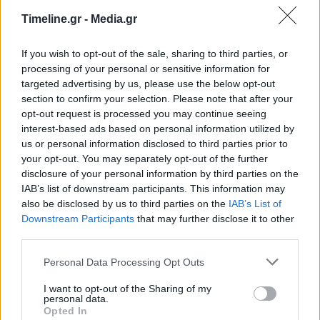
Timeline.gr -
Media.gr
If you wish to opt-out of the sale, sharing to third parties, or
processing of your personal or sensitive information for
targeted advertising by us, please use the below opt-out
section to confirm your selection. Please note that after your
opt-out request is processed you may continue seeing
interest-based ads based on personal information utilized by
us or personal information disclosed to third parties prior to
your opt-out. You may separately opt-out of the further
Λουτσέσκου
Ντέμης Νικολαΐδης
disclosure of your personal information by third parties on the
IAB’s list of downstream participants. This information may
also be disclosed by us to third parties on the
IAB’s List of
Downstream Participants
that may further disclose it to other
ΠΡΟΗΓΟΎΜΕΝΟ ΆΡΘΡΟ
ΕΠΌΜΕΝΟ ΆΡΘΡΟ
third parties.
Μπουρλά: Βραβεύτηκε
Τριμερής ΥΠΕΞ Ελλάδας –
από την
Κύπρου – Ισραήλ:
Personal Data Processing Opt Outs
Σακελλαροπούλου για
Ολοκληρώθηκε η
I want to opt-out of the Sharing of my
την προσφορά του
συνάντηση Δένδια με
personal data.
Κασουλίδη
Opted In