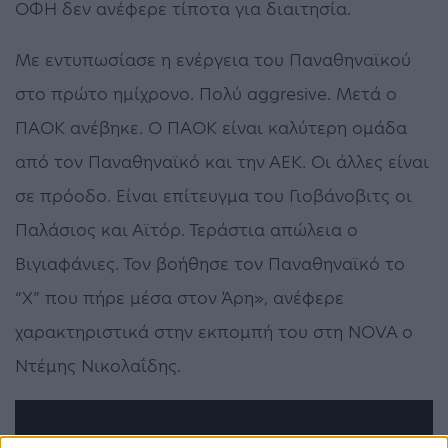
ΟΦΗ δεν ανέφερε τίποτα για διαιτησία.
Με εντυπωσίασε η ενέργεια του Παναθηναϊκού
στο πρώτο ημίχρονο. Πολύ aggresive. Μετά ο
ΠΑΟΚ ανέβηκε. Ο ΠΑΟΚ είναι καλύτερη ομάδα
από τον Παναθηναϊκό και την ΑΕΚ. Οι άλλες είναι
σε πρόοδο. Είναι επίτευγμα του Γιοβάνοβιτς οι
Παλάσιος και Αϊτόρ. Τεράστια απώλεια ο
Βιγιαφάνιες. Τον βοήθησε τον Παναθηναϊκό το
“Χ” που πήρε μέσα στον Άρη», ανέφερε
χαρακτηριστικά στην εκπομπή του στη NOVA ο
Ντέμης Νικολαΐδης.