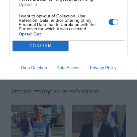
Opted In
Salt Bae
Μουντιάλ
Μουντιάλ 2022
I want to opt-out of Collection, Use,
Retention, Sale, and/or Sharing of my
Personal Data that Is Unrelated with the
Purposes for which it was collected.
Opted Out
ΠΡΟΗΓΟΎΜΕΝΟ ΆΡΘΡΟ
ΕΠΌΜΕΝΟ ΆΡΘΡΟ
Σκρέκας: Έως 378 ευρώ
Πλεύρης: Περιμένουμε
CONFIRM
ανά μεγαβατώρα η
έξαρση της γρίπης τις
επιδότηση στο ρεύμα
επόμενες τέσσερις
εβδομάδες
Data Deletion
Data Access
Privacy Policy
Μπορεί επίσης να σε ενδιαφέρει
ΑΘΛΗΤΙΚΆ
ΠΟΛΙΤΙΚΉ