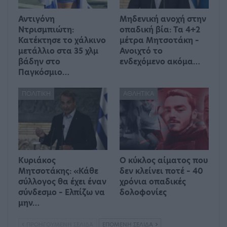
Αντιγόνη
Μηδενική ανοχή στην
Ντρισμπιώτη:
οπαδική βία: Τα 4+2
Κατέκτησε το χάλκινο
μέτρα Μητσοτάκη –
μετάλλιο στα 35 χλμ
Ανοιχτό το
βάδην στο
ενδεχόμενο ακόμα…
Παγκόσμιο…
ΠΟΛΙΤΙΚΉ
ΑΘΛΗΤΙΚΆ
Κυριάκος
Ο κύκλος αίματος που
Μητσοτάκης: «Κάθε
δεν κλείνει ποτέ – 40
σύλλογος θα έχει έναν
χρόνια οπαδικές
σύνδεσμο – Ελπίζω να
δολοφονίες
μην…
ΠΡΟΗΓΟΎΜΕΝΗ ΣΕΛΊΔΑ
ΕΠΌΜΕΝΗ ΣΕΛΊΔΑ