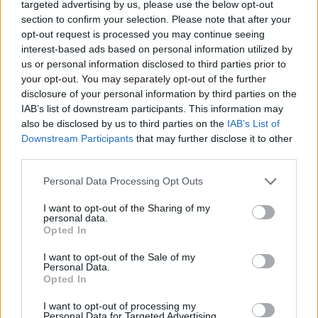
targeted advertising by us, please use the below opt-out
ένα από τα πιο αναγνωρισμένα αθλητικά
section to confirm your selection. Please note that after your
σύμβολα στον κόσμο και ένα ανεκτίμητο είδωλο,
opt-out request is processed you may continue seeing
interest-based ads based on personal information utilized by
το αυθεντικό τρόπαιο του Παγκοσμίου Κυπέλλου
us or personal information disclosed to third parties prior to
της FIFA μπορεί να το αγγίξει και να το κρατήσει
your opt-out. You may separately opt-out of the further
disclosure of your personal information by third parties on the
μόνο μια πολύ επιλεγμένη ομάδα ανθρώπων,
IAB’s list of downstream participants. This information may
also be disclosed by us to third parties on the
IAB’s List of
στην οποία περιλαμβάνονται πρώην νικητές και
Downstream Participants
that may further disclose it to other
αρχηγοί κρατών».
third parties.
Personal Data Processing Opt Outs
Ο Τζιάνι Ινφαντίνο, ο πρόεδρος της παγκόσμιας
I want to opt-out of the Sharing of my
ποδοσφαιρικής ομοσπονδίας επισκέφθηκε το
personal data.
Opted In
εστιατόριο του σεφ στο Κατάρ κατά τη διάρκεια
I want to opt-out of the Sale of my
του Μουντιάλ και ανέφερε πως: «Το ποδόσφαιρο
Personal Data.
Opted In
ενώνει τον κόσμο και ο Nusrat ενώνει επίσης τον
I want to opt-out of processing my
κόσμο».
Personal Data for Targeted Advertising.