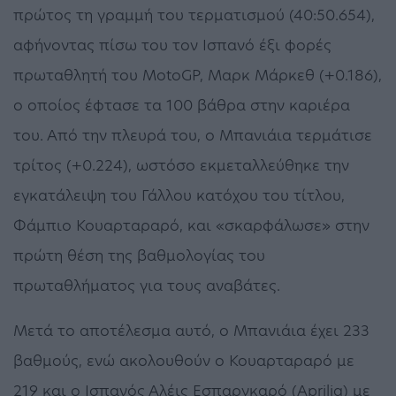
πρώτος τη γραμμή του τερματισμού (40:50.654),
αφήνοντας πίσω του τον Ισπανό έξι φορές
πρωταθλητή του MotoGP, Μαρκ Μάρκεθ (+0.186),
ο οποίος έφτασε τα 100 βάθρα στην καριέρα
του. Από την πλευρά του, ο Μπανιάια τερμάτισε
τρίτος (+0.224), ωστόσο εκμεταλλεύθηκε την
εγκατάλειψη του Γάλλου κατόχου του τίτλου,
Φάμπιο Κουαρταραρό, και «σκαρφάλωσε» στην
πρώτη θέση της βαθμολογίας του
πρωταθλήματος για τους αναβάτες.
Μετά το αποτέλεσμα αυτό, ο Μπανιάια έχει 233
βαθμούς, ενώ ακολουθούν ο Κουαρταραρό με
219 και ο Ισπανός Αλέις Εσπαργκαρό (Aprilia) με