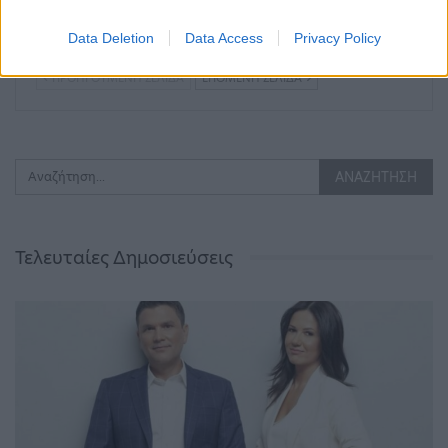
σύνδεσμο – Ελπίζω να
δολοφονίες
μην…
Data Deletion
Data Access
Privacy Policy
ΠΡΟΗΓΟΎΜΕΝΗ ΣΕΛΊΔΑ
ΕΠΌΜΕΝΗ ΣΕΛΊΔΑ
Τελευταίες Δημοσιεύσεις