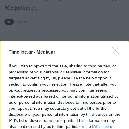
206 βαθμούς.
Moto GP
ΠΡΟΗΓΟΎΜΕΝΟ ΆΡΘΡΟ
ΕΠΌΜΕΝΟ ΆΡΘΡΟ
Λέσβος: Απάτη με
Πρόεδρος
Timeline.gr -
Media.gr
αγοραπωλησία
Συνοριοφυλακών: Δεν
αγροτικών προϊόντων
έχουμε ξαναδεί κάτι τόσο
If you wish to opt-out of the sale, sharing to third parties, or
απάνθρωπο και
processing of your personal or sensitive information for
εξευτελιστικό όπως οι 92
targeted advertising by us, please use the below opt-out
μετανάστες στον Έβρο
section to confirm your selection. Please note that after your
opt-out request is processed you may continue seeing
interest-based ads based on personal information utilized by
us or personal information disclosed to third parties prior to
your opt-out. You may separately opt-out of the further
Μπορεί επίσης να σε ενδιαφέρει
disclosure of your personal information by third parties on the
IAB’s list of downstream participants. This information may
ΑΘΛΗΤΙΚΆ
ΠΟΛΙΤΙΚΉ
also be disclosed by us to third parties on the
IAB’s List of