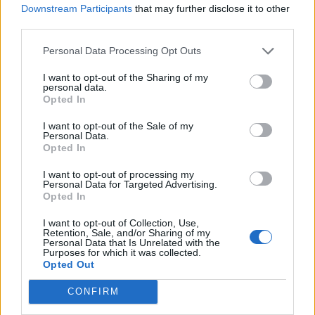
Downstream Participants
that may further disclose it to other
third parties.
Personal Data Processing Opt Outs
I want to opt-out of the Sharing of my
Αντιγόνη
Μηδενική ανοχή στην
personal data.
Ντρισμπιώτη:
οπαδική βία: Τα 4+2
Opted In
Κατέκτησε το χάλκινο
μέτρα Μητσοτάκη –
I want to opt-out of the Sale of my
μετάλλιο στα 35 χλμ
Ανοιχτό το
Personal Data.
βάδην στο
ενδεχόμενο ακόμα…
Opted In
Παγκόσμιο…
I want to opt-out of processing my
Personal Data for Targeted Advertising.
ΠΟΛΙΤΙΚΉ
ΑΘΛΗΤΙΚΆ
Opted In
I want to opt-out of Collection, Use,
Retention, Sale, and/or Sharing of my
Personal Data that Is Unrelated with the
Purposes for which it was collected.
Opted Out
Κυριάκος
Ο κύκλος αίματος που
CONFIRM
Μητσοτάκης: «Κάθε
δεν κλείνει ποτέ – 40
σύλλογος θα έχει έναν
χρόνια οπαδικές