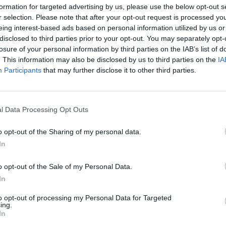
formation for targeted advertising by us, please use the below opt-out s
α UEFA Super Cup, τρία πρωταθλήματα Ισπανίας
r selection. Please note that after your opt-out request is processed y
eing interest-based ads based on personal information utilized by us or
disclosed to third parties prior to your opt-out. You may separately opt-
losure of your personal information by third parties on the IAB’s list of
. This information may also be disclosed by us to third parties on the
IA
Participants
that may further disclose it to other third parties.
ώνω την άμεση αποχώρηση μου από το σύλλογο
l Data Processing Opt Outs
ποίησα το όνειρό μου να παίξω το άθλημα
ερικές από τις καλύτερες στιγμές της ζωής
o opt-out of the Sharing of my personal data.
In
 σεζόν, που θα είναι αδύνατο να αντιγραφεί,
πόμενο κεφάλαιο για μένα.
o opt-out of the Sale of my Personal Data.
In
μπτον μέχρι την τελευταία μου με το LAFC και
to opt-out of processing my Personal Data for Targeted
ing.
έρα για την οποία έχω τεράστια υπερηφάνεια
In