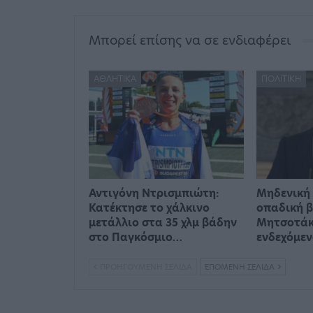
Μπορεί επίσης να σε ενδιαφέρει
ΑΘΛΗΤΙΚΆ
ΠΟΛΙΤΙΚΉ
Αντιγόνη Ντρισμπιώτη:
Μηδενική 
Κατέκτησε το χάλκινο
οπαδική β
μετάλλιο στα 35 χλμ βάδην
Μητσοτάκη
στο Παγκόσμιο…
ενδεχόμε
ΠΡΟΗΓΟΎΜΕΝΗ ΣΕΛΊΔΑ
ΕΠΌΜΕΝΗ ΣΕΛΊΔΑ