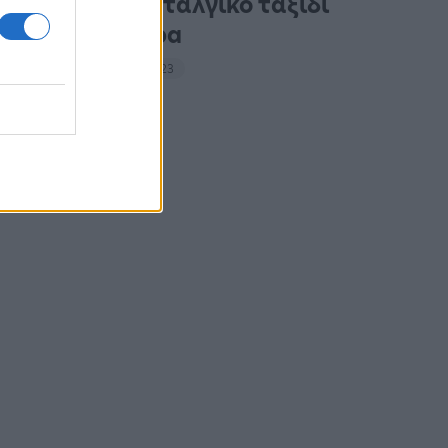
Συναυλία-νοσταλγικό ταξίδι
με άρωμα Abba
14:16 - 14 Σεπτεμβρίου 2023