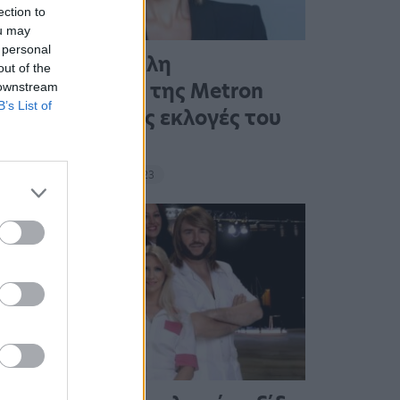
ection to
ou may
 personal
Η πρώτη μεγάλη
out of the
δημοσκόπηση της Metron
 downstream
B’s List of
Analysis για τις εκλογές του
ΣΥΡΙΖΑ στο…
17:10 - 14 Σεπτεμβρίου 2023