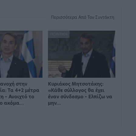
Περισσότερα Από Τον Συντάκτη
ΠΟΛΙΤΙΚΉ
ανοχή στην
Κυριάκος Μητσοτάκης:
ία: Τα 4+2 μέτρα
«Κάθε σύλλογος θα έχει
 – Ανοιχτό το
έναν σύνδεσμο – Ελπίζω να
νο ακόμα…
μην…