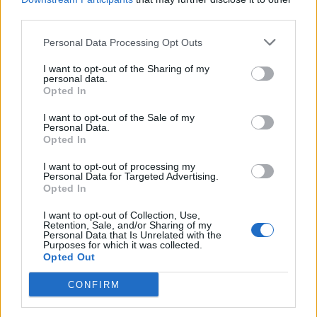
third parties.
Κορακάκη
Personal Data Processing Opt Outs
I want to opt-out of the Sharing of my
personal data.
Opted In
ΠΡΟΗΓΟΎΜΕΝΟ ΆΡΘΡΟ
ΕΠΌΜΕΝΟ ΆΡΘΡΟ
Επιστρέφει μετά την
Δίκη προπονητή
I want to opt-out of the Sale of my
επανεκλογή του στις
ιστιοπλοΐας: «Όταν
Personal Data.
Βρυξέλλες ο Μακρόν: Τα
ήρθαν οι γονείς της
Opted In
προβλήματα που
αθλήτριας στο Τμήμα δεν
I want to opt-out of processing my
καλείται να
κατήγγειλαν βιασμό»,
Personal Data for Targeted Advertising.
αντιμετωπίσει η Ένωση
κατέθεσε αστυνομικός
Opted In
I want to opt-out of Collection, Use,
Retention, Sale, and/or Sharing of my
Personal Data that Is Unrelated with the
Purposes for which it was collected.
Μπορεί επίσης να σε ενδιαφέρει
Opted Out
CONFIRM
HISTORY & CULTURE
ΑΘΛΗΤΙΚΆ