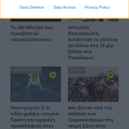
Data Deletion
Data Access
Privacy Policy
Το νέο Θέατρο του
Αντιγόνη
Λυκαβηττού
Ντρισμπιώτη:
«αποκαλύπτεται»
Κατέκτησε το χάλκινο
μετάλλιο στα 35 χλμ
βάδην στο
Παγκόσμιο…
TECH & SCIENCE
ΔΙΕΘΝΉ
Τσαντραγιάν 3: Η
Νέο βίντεο από την
Ινδία γράφει ιστορία-
επίθεση των
Πρώτη επιτυχημένη
Τουρκοκυπρίων στη
προσεδάφιση στον
νεκρή ζώνη στην