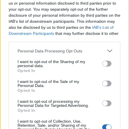
Ελλάδα θρηνεί
αξία της είναι 4 φορές
us or personal information disclosed to third parties prior to
μεγαλύτερη απ’ότι την
your opt-out. You may separately opt-out of the further
παρέδωσε ο ΣΥΡΙΖΑ
disclosure of your personal information by third parties on the
IAB’s list of downstream participants. This information may
also be disclosed by us to third parties on the
IAB’s List of
Downstream Participants
that may further disclose it to other
Μπορεί επίσης να σε ενδιαφέρει
third parties.
Personal Data Processing Opt Outs
ΑΘΛΗΤΙΚΆ
ΠΟΛΙΤΙΚΉ
I want to opt-out of the Sharing of my
personal data.
Opted In
I want to opt-out of the Sale of my
Personal Data.
Opted In
Αντιγόνη
Μηδενική ανοχή στην
Ντρισμπιώτη:
οπαδική βία: Τα 4+2
I want to opt-out of processing my
Personal Data for Targeted Advertising.
Κατέκτησε το χάλκινο
μέτρα Μητσοτάκη –
Opted In
μετάλλιο στα 35 χλμ
Ανοιχτό το
βάδην στο
ενδεχόμενο ακόμα…
I want to opt-out of Collection, Use,
Παγκόσμιο…
Retention, Sale, and/or Sharing of my