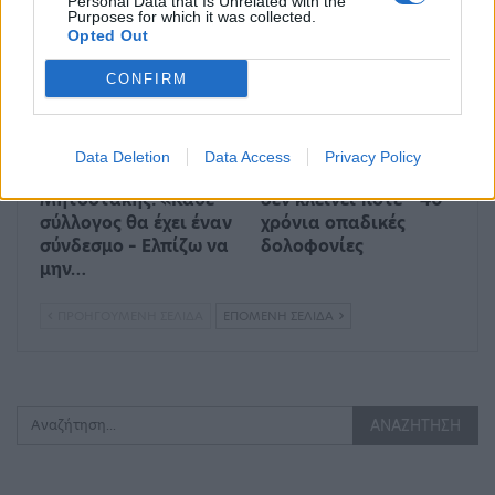
Personal Data that Is Unrelated with the
Purposes for which it was collected.
ΠΟΛΙΤΙΚΉ
ΑΘΛΗΤΙΚΆ
Opted Out
CONFIRM
Data Deletion
Data Access
Privacy Policy
Κυριάκος
Ο κύκλος αίματος που
Μητσοτάκης: «Κάθε
δεν κλείνει ποτέ – 40
σύλλογος θα έχει έναν
χρόνια οπαδικές
σύνδεσμο – Ελπίζω να
δολοφονίες
μην…
ΠΡΟΗΓΟΎΜΕΝΗ ΣΕΛΊΔΑ
ΕΠΌΜΕΝΗ ΣΕΛΊΔΑ