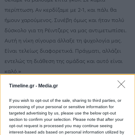
περίπτωση. Αν κερδίζαμε με 2-1, και πάλι θα
ήμουν χαρούμενος. Συνέβη όμως και ήταν πολύ
δύσκολο για τη Ρέιντζερς να μας αντιμετωπίσει.
Αυτή η νίκη σίγουρα άλλαξε τη ψυχολογία μας.
Είναι τελείως διαφορετικά. Πράγματι, αλλάζει
εντελώς τη διάθεση της ομάδας και αυτό είναι
καλό.»
Timeline.gr -
Media.gr
Champions league
Κλοπ
Λίβερπουλ
If you wish to opt-out of the sale, sharing to third parties, or
processing of your personal or sensitive information for
ΠΡΟΗΓΟΎΜΕΝΟ ΆΡΘΡΟ
ΕΠΌΜΕΝΟ ΆΡΘΡΟ
targeted advertising by us, please use the below opt-out
Το «αντίο» της ΠΑΕ
Μητσοτάκης από Βουλή:
section to confirm your selection. Please note that after your
Παναθηναϊκός στον
Παραλάβαμε τη ΔΕΗ στα
opt-out request is processed you may continue seeing
Αλέξανδρο Νικολαΐδη – Η
όρια της χρεοκοπίας – Η
interest-based ads based on personal information utilized by